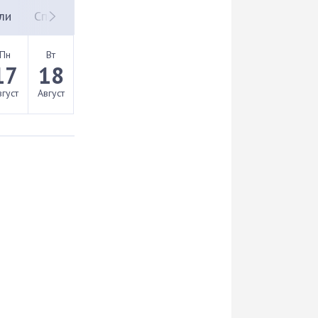
ли
Спорт
Пн
Вт
17
18
вгуст
Август