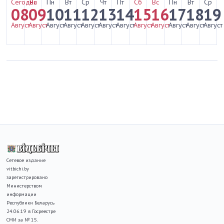
Сегодня
Вс
Пн
Вт
Ср
Чт
Пт
Сб
Вс
Пн
Вт
Ср
08
09
10
11
12
13
14
15
16
17
18
19
Август
Август
Август
Август
Август
Август
Август
Август
Август
Август
Август
Август
Сетевое издание
vitbichi.by
зарегистрировано
Министерством
информации
Республики Беларусь
24.06.19 в Госреестре
СМИ за № 15.