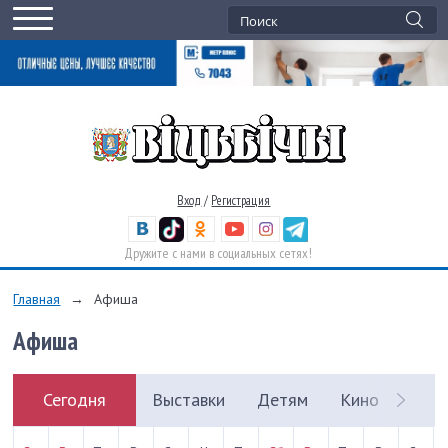
Вход
/
Регистрация
Дружите с нами в социальных сетях!
Главная
→
Афиша
Афиша
Сегодня
Выставки
Детям
Кино
Кон