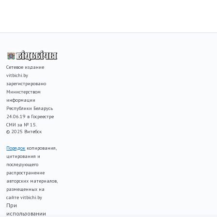
Сетевое издание
vitbichi.by
зарегистрировано
Министерством
информации
Республики Беларусь
24.06.19 в Госреестре
СМИ за № 15.
© 2025 Витебск
Порядок
копирования,
цитирования и
последующего
распространение
авторских материалов,
размещенных на
сайте vitbichi.by
При
использовании