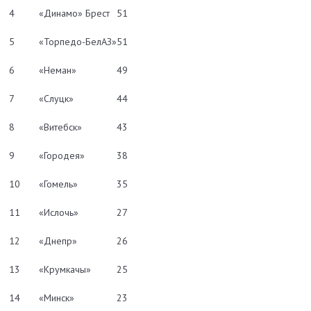
4
«Динамо» Брест
51
5
«Торпедо-БелАЗ»
51
6
«Неман»
49
7
«Слуцк»
44
8
«Витебск»
43
9
«Городея»
38
10
«Гомель»
35
11
«Ислочь»
27
12
«Днепр»
26
13
«Крумкачы»
25
14
«Минск»
23