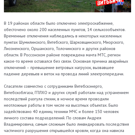
В 19 районах области было отключено электроснабжение,
обесточено около 200 населенных пунктов, 14 сельхозобъектов.
Временные отключения наблюдались в некоторых населенных
пунктах Шумилинского, Витебского, Шарковщинского, Миорского,
Лиозненского, Оршанского, Толочинского и других районов
области. В Россонском районе повреждена мачта МТС, регион
какое-то время оставался без связи. Основная причина аварийных
отключений – превышение ветровых нагрузок, вызвавшее
падение деревьев и веток на провода линий электропередачи.
Спасатели совместно с сотрудниками Витебскэнерго,
Витебскоблгаза, ГПЛХО и других служб работали над устранением
последствий разгула стихии, в ночное время проводили
неотложные работы в том числе на высотных объектах. Было
задействовано 40 единиц техники МЧС и более 150 человек
личного состава подразделений. По словам Андрея
Владимировича, самым сложным было ликвидировать последствия
частичного разрушения открывшейся кровли, когда она нависла