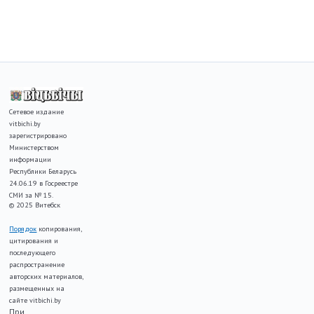
Сетевое издание
vitbichi.by
зарегистрировано
Министерством
информации
Республики Беларусь
24.06.19 в Госреестре
СМИ за № 15.
© 2025 Витебск
Порядок
копирования,
цитирования и
последующего
распространение
авторских материалов,
размещенных на
сайте vitbichi.by
При