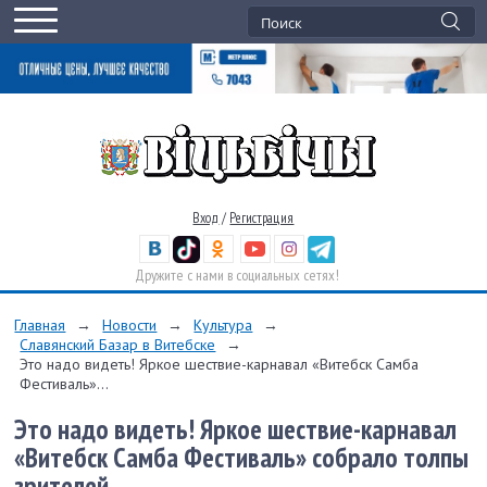
Вход
/
Регистрация
Дружите с нами в социальных сетях!
Главная
→
Новости
→
Культура
→
Славянский Базар в Витебске
→
Это надо видеть! Яркое шествие-карнавал «Витебск Самба
Фестиваль»...
Это надо видеть! Яркое шествие-карнавал
«Витебск Самба Фестиваль» собрало толпы
зрителей