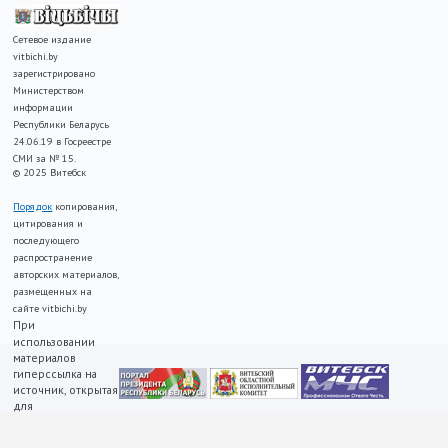
Сетевое издание
vitbichi.by
зарегистрировано
Министерством
информации
Республики Беларусь
24.06.19 в Госреестре
СМИ за № 15.
© 2025 Витебск
Порядок
копирования,
цитирования и
последующего
распространение
авторских материалов,
размещенных на
сайте vitbichi.by
При
использовании
материалов
гиперссылка на
источник, открытая
для
индексирования,
ОБЯЗАТЕЛЬНА!