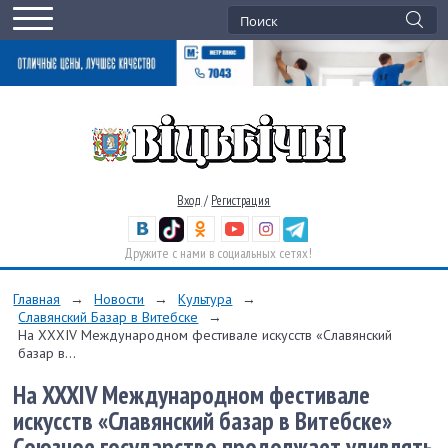
Вход
/
Регистрация
Дружите с нами в социальных сетях!
Главная
→
Новости
→
Культура
→
Славянский Базар в Витебске
→
На XXXIV Международном фестивале искусств «Славянский
базар в...
На XXXIV Международном фестивале
искусств «Славянский базар в Витебске»
Союзное государство продолжает удивлять