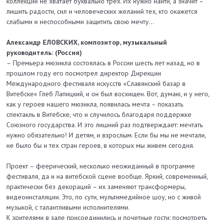
коллекции не хватает буквально трех. Их нужно найти, а значит –
лишить радости, сил и человеческих желаний тех, кто окажется
слабыми и неспособными защитить свою мечту...
Александр ЕЛОВСКИХ, композитор, музыкальный
руководитель: (Россия)
– Премьера мюзикла состоялась в России шесть лет назад, но в
прошлом году его посмотрел директор Дирекции
Международного фестиваля искусств «Славянский базар в
Витебске» Глеб Лапицкий, и он был восхищен. Вот, думаю, и у него,
как у героев нашего мюзикла, появилась мечта – показать
спектакль в Витебске, что и случилось благодаря поддержке
Союзного государства. И это лишний раз подтверждает: мечтать
нужно обязательно! И детям, и взрослым. Если бы мы не мечтали,
не было бы и тех стран героев, в которых мы живем сегодня.
Проект – феерический, несколько неожиданный в программе
фестиваля, да и на витебской сцене вообще. Яркий, современный,
практически без декораций – их заменяют трансформеры,
видеоинсталяции. Это, по сути, мультимедийное шоу, но с живой
музыкой, с талантливыми исполнителями.
К зрителями в зале присоединились и почетные гости: посмотреть