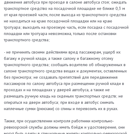
движения автобуса при проезде в салоне автобуса стоя; ожидать
транспортное средство на посадочной площадке не ближе 0,3 м
от края проезжей части, после выхода из транспортного средства
не находиться на краю посадочной площадки или на краю
тротуара; выходить на проезжую часть, если посадка с посадочной
площадки или тротуара невозможна, только после остановки
транспортного средства;
- не причинять своими действиями вред пассажирам, ущерб их
багажу и ручной клади, а также салону и багажному отсеку
транспортного средства; сообщать водителю об обнаруженных в
салоне транспортного средства вещах и документах, оставленных
без присмотра; не создавать препятствий для передвижения
пассажиров по салону автобуса при размещении ручной клади в
проходах и на площадках у дверей автобуса, а также не
размещать ручную кладь на сиденьях транспортных средств; не
опираться на двери автобуса; при входе в автобус снимать
наплечные сумки (рюкзаки) со спины и перевозить их в руках.
Также, при осуществлении контроля работники контрольно-
ревизорской службы должны иметь бэйдж и удостоверение, они
могут быть одеты в специальные жилеты контрольно-ревизорской