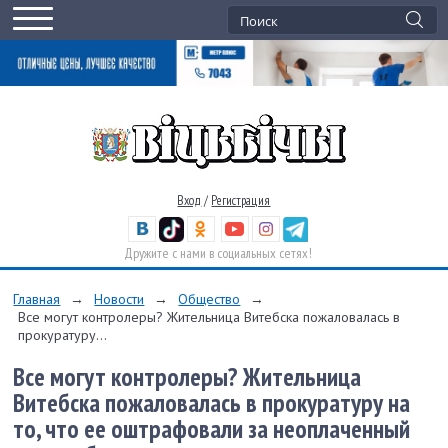
Вход
/
Регистрация
Дружите с нами в социальных сетях!
Главная
→
Новости
→
Общество
→
Все могут контролеры? Жительница Витебска пожаловалась в
прокуратуру...
Все могут контролеры? Жительница
Витебска пожаловалась в прокуратуру на
то, что ее оштрафовали за неоплаченный