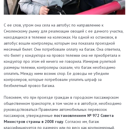
С ее слов, утром она села на автобус по направлению к
Смоленскому рынку для реализации овощей с ее дачного участка,
находящихся в тележке на колесиках. На одной из остановок, в
автобус вошли контролеры, которым она показала проездной
месячный билет. Они потребовали оплату на багаж. Она ответила,
что билет у кондуктора на провоз тележки она не приобретала и
кондуктор про этом ей ничего не говорила. Измерив рулеткой
размеры тележки, контролеры сказали, что багаж необходимо
оплатить. Между ними возник спор. Ее доводы не убедили
контролеров, которые потребовали уплатить штраф за
безбилетный провоз багажа.
Поясняем, что при проезде граждан в городском пассажирском
общественном транспорте, в том числе и в автобусе, необходимо
руководствоваться Правилами автомобильных перевозок
пассажиров, утвержденные
постановлением № 972 Совета
Министров страны в 2008 году
. Согласно им, багаж
классифицируется по размеру или по весу как крупномерный,