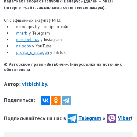
падатках і зборах Рэспублікі Беларусь (далей – МПЗ)
(інтэрнэт-сайт, сацыяльныя сеткі і месенджары).
Спіс афіцыйных акаўнтаў МПЗ:
nalog.gov.by – інтэрнэт-сайт
mnsrb
у Telegram
mns_belarus
у Instagram
nalogby
у YouTube
prosto_o_nalogah
у TikTok
© Авторское право «Витьбичи». Гиперссылка на источник
обязательна.
Автор:
vitbichi.by.
Поделиться:
Подписывайтесь на нас в
Telegram
и
Viber
!