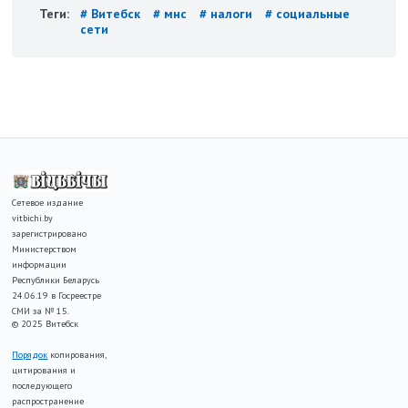
Теги:
# Витебск
# мнс
# налоги
# социальные
сети
Сетевое издание
vitbichi.by
зарегистрировано
Министерством
информации
Республики Беларусь
24.06.19 в Госреестре
СМИ за № 15.
© 2025 Витебск
Порядок
копирования,
цитирования и
последующего
распространение