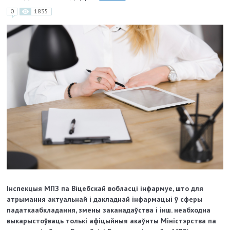
0
1835
Інспекцыя МПЗ па Віцебскай вобласці інфармуе, што для
атрымання актуальнай і дакладнай інфармацыі ў сферы
падаткаабкладання, змены заканадаўства і інш. неабходна
выкарыстоўваць толькі афіцыйныя акаўнты Міністэрства па