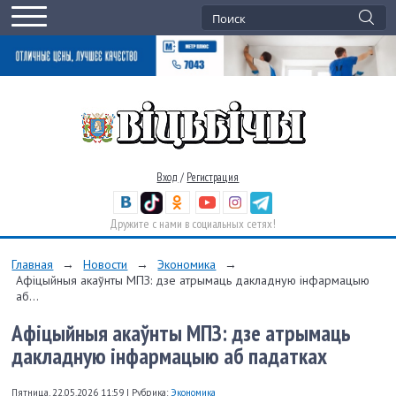
Вход
/
Регистрация
Дружите с нами в социальных сетях!
Главная
→
Новости
→
Экономика
→
Афіцыйныя акаўнты МПЗ: дзе атрымаць дакладную інфармацыю
аб...
Афіцыйныя акаўнты МПЗ: дзе атрымаць
дакладную інфармацыю аб падатках
Пятница, 22.05.2026 11:59
|
Рубрика:
Экономика