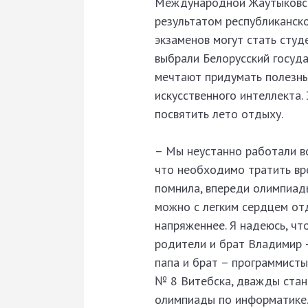
Международной Жаутыковско
результатом республиканск
экзаменов могут стать студ
выбрали Белорусский госуда
мечтают придумать полезны
искусственного интеллекта.
посвятить лето отдыху.
– Мы неустанно работали вс
что необходимо тратить вре
помнила, впереди олимпиады
можно с легким сердцем отд
напряженнее. Я надеюсь, чт
родители и брат Владимир –
папа и брат – программисты
№ 8 Витебска, дважды стан
олимпиады по информатике. 