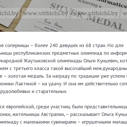
ые соперницы – более 240 девушек из 68 стран. Но для
ницы республиканских предметных олимпиад по информ
народной Жаутыковской олимпиады Ольги Кунцевич, ко
ием с третьего класса такой высочайший международны
е – золотая медаль. За награду по традиции уже успели
оники Лактиной – на удачу. И она им действительно соп
трудолюбивых и старательных.
ся европейской, среди участниц были представительниц
понки, жительницы Австралии, – рассказывает Ольга Кунце
лимпиаду с маленькими сувенирами – игрушечными мила