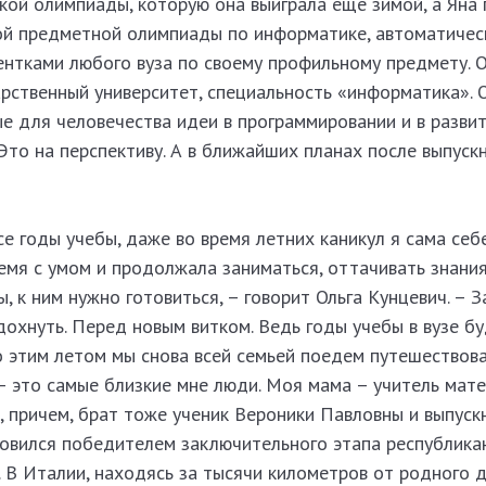
й олимпиады, которую она выиграла еще зимой, а Яна 
ой предметной олимпиады по информатике, автоматичес
ентками любого вуза по своему профильному предмету. 
рственный университет, специальность «информатика». 
е для человечества идеи в программировании и в разви
 Это на перспективу. А в ближайших планах после выпуск
е годы учебы, даже во время летних каникул я сама себе
мя с умом и продолжала заниматься, оттачивать знания
, к ним нужно готовиться, – говорит Ольга Кунцевич. – З
охнуть. Перед новым витком. Ведь годы учебы в вузе б
о этим летом мы снова всей семьей поедем путешествов
 это самые близкие мне люди. Моя мама – учитель мате
, причем, брат тоже ученик Вероники Павловны и выпуск
овился победителем заключительного этапа республика
В Италии, находясь за тысячи километров от родного д