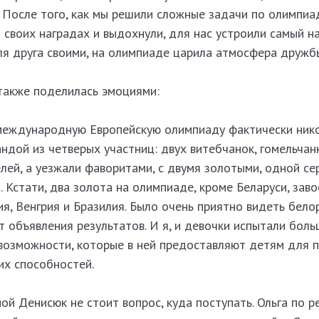
. После того, как мы решили сложные задачи по олимпи
 своих наградах и выдохнули, для нас устроили самый 
ля друга своими, на олимпиаде царила атмосфера дружб
также поделилась эмоциями:
международную Европейскую олимпиаду фактически ник
ндой из четверых участниц: двух витебчанок, гомельчан
лей, а уезжали фаворитами, с двумя золотыми, одной се
 Кстати, два золота на олимпиаде, кроме Беларуси, зав
ия, Венгрия и Бразилия. Было очень приятно видеть бело
т объявления результатов. И я, и девочки испытали бол
 возможности, которые в ней предоставляют детям для 
их способностей.
ой Денисюк не стоит вопрос, куда поступать. Ольга по р