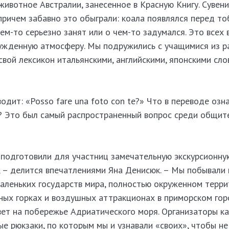
животное Австралии, занесенное в Красную Книгу. Сувен
причем забавно это обыграли: коала появлялся перед то
ем-то серьезно занят или о чем-то задумался. Это всех 
ужденную атмосферу. Мы подружились с учащимися из р
 свой лексикон итальянскими, английскими, японскими сло
водит: «Posso fare una foto con te?» Что в переводе озн
? Это был самый распространенный вопрос среди общит
подготовили для участниц замечательную экскурсионну
 – делится впечатлениями Яна Денисюк. – Мы побывали 
аленьких государств мира, полностью окруженном терр
дных горках и воздушных аттракционах в приморском го
свет на побережье Адриатического моря. Организаторы 
 рюкзаки, по которым мы и узнавали «своих», чтобы не