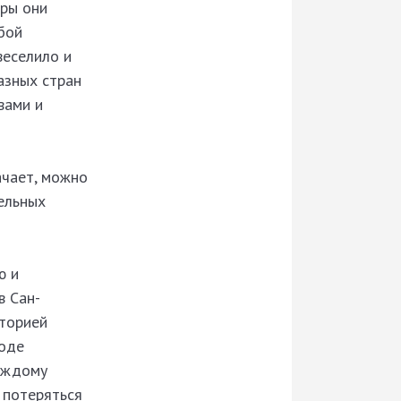
иры они
бой
веселило и
азных стран
вами и
ачает, можно
ельных
ю и
в Сан-
иторией
роде
каждому
 потеряться