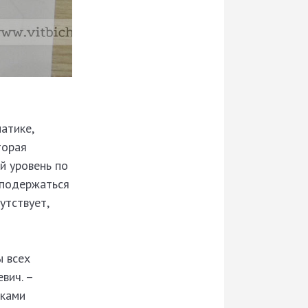
атике,
торая
й уровень по
 подержаться
утствует,
ы всех
вич. –
шками