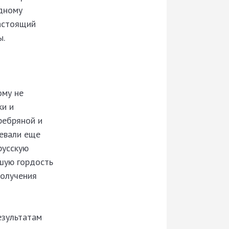
адному
настоящий
ы.
ому не
ки и
ребряной и
оевали еще
русскую
ьшую гордость
получения
езультатам