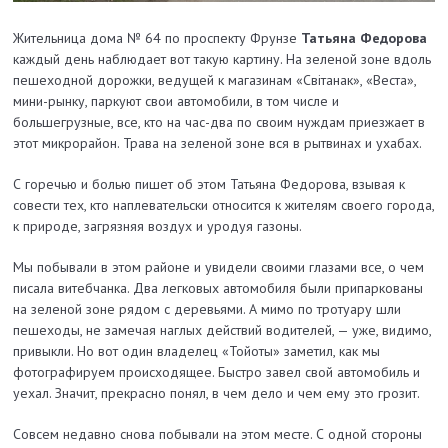
Жительница дома № 64 по проспекту Фрунзе
Татьяна Федорова
каждый день наблюдает вот такую картину. На зеленой зоне вдоль
пешеходной дорожки, ведущей к магазинам «Світанак», «Веста»,
мини-рынку, паркуют свои автомобили, в том числе и
большегрузные, все, кто на час-два по своим нуждам приезжает в
этот микрорайон. Трава на зеленой зоне вся в рытвинах и ухабах.
С горечью и болью пишет об этом Татьяна Федорова, взывая к
совести тех, кто наплевательски относится к жителям своего города,
к природе, загрязняя воздух и уродуя газоны.
Мы побывали в этом районе и увидели своими глазами все, о чем
писала витебчанка. Два легковых автомобиля были припаркованы
на зеленой зоне рядом с деревьями. А мимо по тротуару шли
пешеходы, не замечая наглых действий водителей, — уже, видимо,
привыкли. Но вот один владелец «Тойоты» заметил, как мы
фотографируем происходящее. Быстро завел свой автомобиль и
уехал. Значит, прекрасно понял, в чем дело и чем ему это грозит.
Совсем недавно снова побывали на этом мес­те. С одной стороны