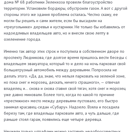
дома № 68 работники Зеленхоза провели благоустройство
территории. Установили бордюры, обустроили газон. А вот с другой
стороны этого же здания проб­лема осталась. Честно скажу, ее
могли бы решить и сами жители, если бы высадили на
«треугольнике» деревья и кустарники. Не только бы избавились от
надоедливых владельцев авто, но и внесли свою лепту в
озеленение города.
Именно так автор этих строк и поступила в собственном дворе по
проспекту Людникова, где долгое время пришлось вести беседы с
владельцем эвакуатора, который то и дело на ночь парковал свой
большегрузный автомобиль между деревьями. Попросила не
делать этого. «Да, да, знаю, что нельзя парковать на зеленой зоне,
но пока снег и морозец, дескать, ничего страшного», — отвечал
владелец и… снова и снова ставил свой тягач, хотя снег и морозец
уже давно миновали. Более того, когда по какой-то причине
«престижное» место между деревьями пустовало, его быстро
занимал красавец-седан «Субару». Надоело. Взяла и посадила
березу там, где владельцы парковали авто, а чуть дальше, где
раньше стоял гараж, появились еще четыре деревца.
Неужели только штрафами можно за­ставить недобросовестных