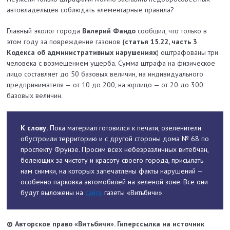
автовладельцев соблюдать элементарные правила?
Главный эколог города
Валерий Фандо
сообщил, что только в
этом году за повреждение газонов
(статья 15.22, часть 3
Кодекса об административных нарушениях
) оштрафованы три
человека с возмещением ущерба. Сумма штрафа на физическое
лицо составляет до 50 базовых величин, на индивидуального
предпринимателя — от 10 до 200, на юрлицо — от 20 до 300
базовых величин.
К слову.
Пока материал готовился к печати, озеленители
обустроили территорию и с другой стороны дома № 68 по
проспекту Фрунзе. Просим всех небезразличных витебчан,
боле­ющих за чистоту и красоту своего города, присылать
нам снимки, на которых запечатлены факты нарушений —
особенно парковка автомобилей на зеленой зоне. Все они
будут выложены на
сайте
газеты «Витьбичи».
© Авторское право «Витьбичи». Гиперссылка на источник