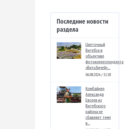
Последние новости
раздела
Цветочный
Витебск в
объективе
фотокорреспондента
«Витьбичей»...
06.08.2026 / 11:18
Комбайнер
Александр
Евсеев из
Витебского
района не
сбавляет темп
в...