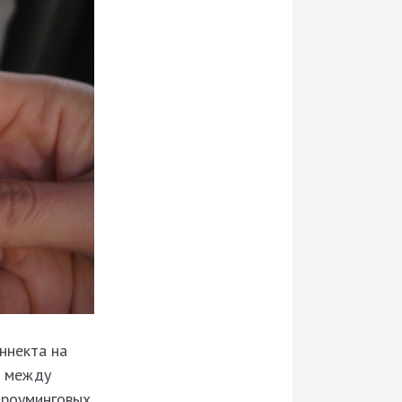
ннекта на
а между
 роуминговых