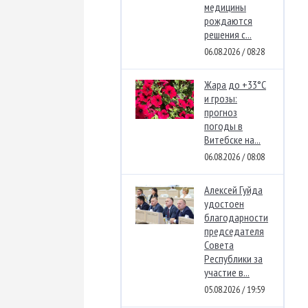
медицины
рождаются
решения с...
06.08.2026 / 08:28
Жара до +33°C
и грозы:
прогноз
погоды в
Витебске на...
06.08.2026 / 08:08
Алексей Гуйда
удостоен
благодарности
председателя
Совета
Республики за
участие в...
05.08.2026 / 19:59