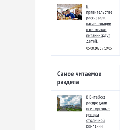
В
правительстве
рассказали,
какие новации
в школьном
питании ждут
детей...
05.08.2026 / 19:05
Самое читаемое
раздела
В Витебске
распродали
все торговые
центры
столичной
компании