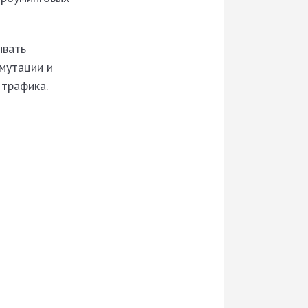
ывать
мутации и
 трафика.