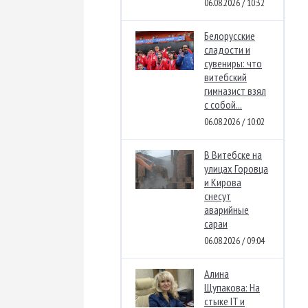
06.08.2026 / 10:32
Белорусские
сладости и
сувениры: что
витебский
гимназист взял
с собой...
06.08.2026 / 10:02
В Витебске на
улицах Горовца
и Кирова
снесут
аварийные
сараи
06.08.2026 / 09:04
Алина
Щупакова: На
стыке IT и