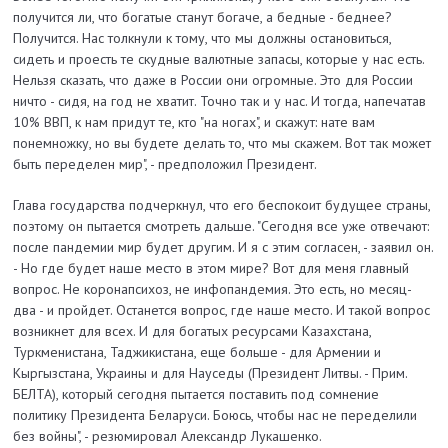
получится ли, что богатые станут богаче, а бедные - беднее?
Получится. Нас толкнули к тому, что мы должны остановиться,
сидеть и проесть те скудные валютные запасы, которые у нас есть.
Нельзя сказать, что даже в России они огромные. Это для России
ничто - сидя, на год не хватит. Точно так и у нас. И тогда, напечатав
10% ВВП, к нам придут те, кто "на ногах", и скажут: нате вам
понемножку, но вы будете делать то, что мы скажем. Вот так может
быть переделен мир", - предположил Президент.
Глава государства подчеркнул, что его беспокоит будущее страны,
поэтому он пытается смотреть дальше. "Сегодня все уже отвечают:
после пандемии мир будет другим. И я с этим согласен, - заявил он.
- Но где будет наше место в этом мире? Вот для меня главный
вопрос. Не коронапсихоз, не инфопандемия. Это есть, но месяц-
два - и пройдет. Останется вопрос, где наше место. И такой вопрос
возникнет для всех. И для богатых ресурсами Казахстана,
Туркменистана, Таджикистана, еще больше - для Армении и
Кыргызстана, Украины и для Науседы (Президент Литвы. - Прим.
БЕЛТА), который сегодня пытается поставить под сомнение
политику Президента Беларуси. Боюсь, чтобы нас не переделили
без войны", - резюмировал Александр Лукашенко.