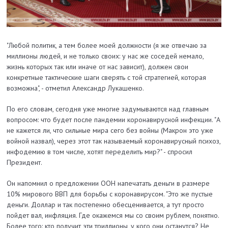
"Любой политик, а тем более моей должности (я же отвечаю за
миллионы людей, и не только своих: у нас же соседей немало,
жизнь которых так или иначе от нас зависит), должен свои
конкретные тактические шаги сверять с той стратегией, которая
возможна", - отметил Александр Лукашенко.
По его словам, сегодня уже многие задумываются над главным
вопросом: что будет после пандемии коронавирусной инфекции. "А
не кажется ли, что сильные мира сего без войны (Макрон это уже
войной назвал), через этот так называемый коронавирусный психоз,
инфодемию в том числе, хотят переделить мир?" - спросил
Президент.
Он напомнил о предложении ООН напечатать деньги в размере
10% мирового ВВП для борьбы с коронавирусом. "Это же пустые
деньги. Доллар и так постепенно обесценивается, а тут просто
пойдет вал, инфляция. Где окажемся мы со своим рублем, понятно.
Более того: кто получит эти триллионы, у кого они останутся? Не