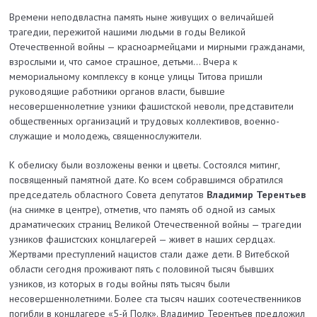
Времени неподвластна память ныне живущих о величайшей
трагедии, пережитой нашими людьми в годы Великой
Отечественной войны — красноармейцами и мирными гражданами,
взрослыми и, что самое страшное, детьми… Вчера к
мемориальному комплексу в конце улицы Титова пришли
руководящие работники органов власти, бывшие
несовершеннолетние узники фашистской неволи, представители
общественных организаций и трудовых коллективов, военно­
служащие и молодежь, священнослужители.
К обелиску были возложены венки и цветы. Состоялся митинг,
посвященный памятной дате. Ко всем собравшимся обратился
председатель областного Совета депутатов
Владимир Терентьев
(на снимке в центре), отметив, что память об одной из самых
драматических страниц Великой Отечественной войны — трагедии
узников фашистских концлагерей — живет в наших сердцах.
Жертвами преступлений нацистов стали даже дети. В Витебской
области сегодня проживают пять с половиной тысяч бывших
узников, из которых в годы войны пять тысяч были
несовершеннолетними. Более ста тысяч наших соотечественников
погибли в концлагере «5-й Полк». Владимир Терентьев предложил