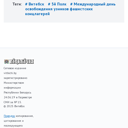
Теги:
# Витебск
# 5й Полк
# Международный день
освобождения узников фашистских
концлагерей
Сетевое издание
vitbichi.by
зарегистрировано
Министерством
информации
Республики Беларусь
24.06.19 в Госреестре
СМИ за № 15.
© 2025 Витебск
Порядок
копирования,
цитирования и
последующего