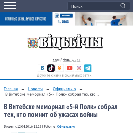
Вход
/
Регистрация
Дружите с нами в социальных сетях!
Главная
→
Новости
→
Официально
→
В Витебске мемориал «5-й Полк» собрал тех, кто...
В Витебске мемориал «5-й Полк» собрал
тех, кто помнит об ужасах войны
Вторник, 12.04.2016 12:25
|
Рубрика:
Официально