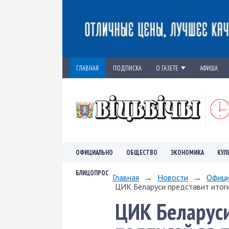
ГЛАВНАЯ
ПОДПИСКА
О ГАЗЕТЕ
АФИША
ОФИЦИАЛЬНО
ОБЩЕСТВО
ЭКОНОМИКА
КУЛ
БЛИЦОПРОС
Главная
→
Новости
→
Офици
ЦИК Беларуси представит итоги
ЦИК Беларуси