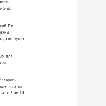
ности
писных
сий. По
ованы
в, где будет
мых для
тов
Беларусь
вления этих
ит с 5 по 14