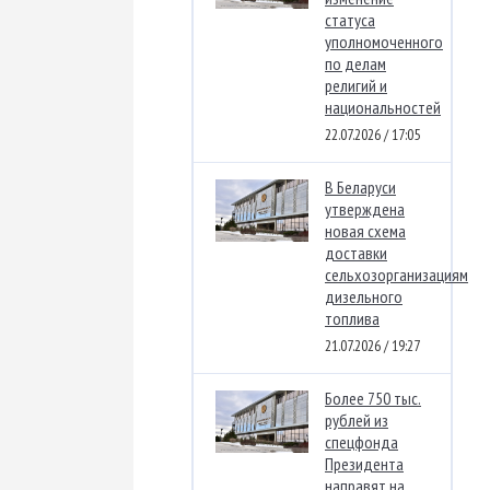
статуса
уполномоченного
по делам
религий и
национальностей
22.07.2026 / 17:05
В Беларуси
утверждена
новая схема
доставки
сельхозорганизациям
дизельного
топлива
21.07.2026 / 19:27
Более 750 тыс.
рублей из
спецфонда
Президента
направят на