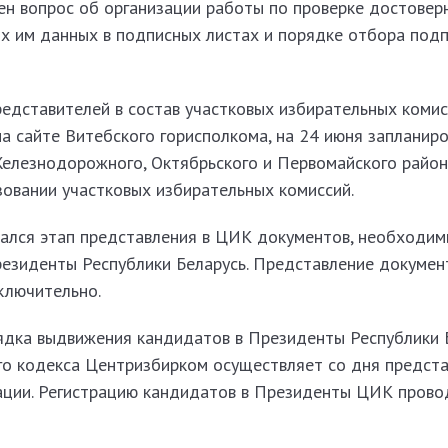
ен вопрос об организации работы по проверке достовер
х им данных в подписных листах и порядке отбора под
едставителей в состав участковых избирательных комис
а сайте Витебского горисполкома, на 24 июня запланир
елезнодорожного, Октябрьского и Первомайского районо
зовании участковых избирательных комиссий.
чался этап представления в ЦИК документов, необходи
резиденты Республики Беларусь. Представление докумен
ключительно.
ядка выдвижения кандидатов в Президенты Республики 
о кодекса Центризбирком осуществляет со дня предста
ации. Регистрацию кандидатов в Президенты ЦИК провод