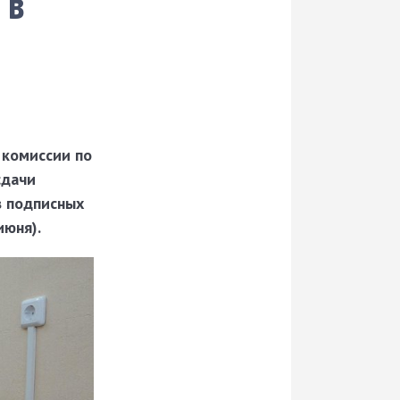
 в
 комиссии по
сдачи
в подписных
июня).