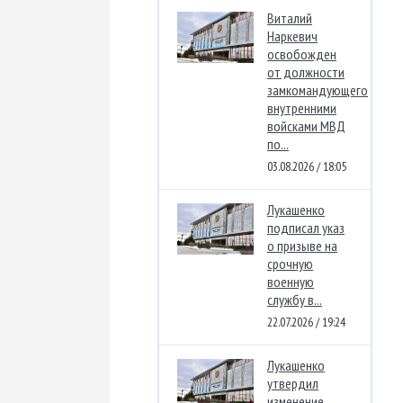
Виталий
Наркевич
освобожден
от должности
замкомандующего
внутренними
войсками МВД
по...
03.08.2026 / 18:05
Лукашенко
подписал указ
о призыве на
срочную
военную
службу в...
22.07.2026 / 19:24
Лукашенко
утвердил
изменение