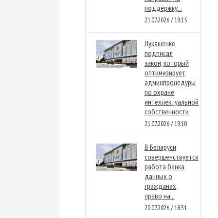
поддержку...
21.07.2026 / 19:15
Лукашенко
подписал
закон, который
оптимизирует
админпроцедуры
по охране
интеллектуальной
собственности
21.07.2026 / 19:10
В Беларуси
совершенствуется
работа банка
данных о
гражданах,
право на...
20.07.2026 / 18:31