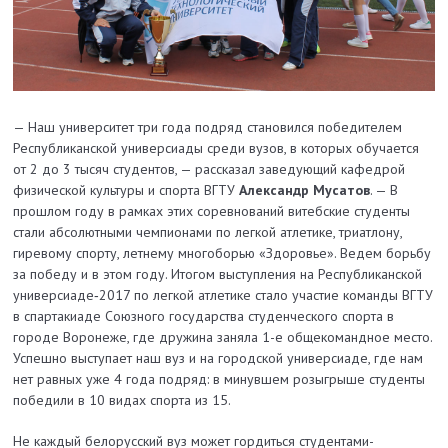
— Наш университет три года подряд становился победителем
Республиканской универсиады среди вузов, в которых обучается
от 2 до 3 тысяч студентов, — рассказал заведующий кафедрой
физической культуры и спорта ВГТУ
Александр Мусатов
. — В
прошлом году в рамках этих соревнований витебские студенты
стали абсолютными чемпионами по легкой атлетике, триатлону,
гиревому спорту, летнему многоборью «Здоровье». Ведем борьбу
за победу и в этом году. Итогом выступления на Республиканской
универсиаде‑2017 по легкой атлетике стало участие команды ВГТУ
в спартакиаде Союзного государства студенческого спорта в
городе Воронеже, где дружина заняла 1-­е общекомандное место.
Успешно выступает наш вуз и на городской универсиаде, где нам
нет равных уже 4 года подряд: в минувшем розыг­рыше студенты
победили в 10 видах спорта из 15.
Не каждый белорусский вуз может гордиться студентами­