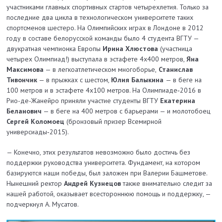
участниками главных спортивных стартов четырехлетия. Только за
последние два цикла в технологическом университете таких
спортсменов шестеро. На Олимпийских играх в Лондоне в 2012
году в составе белорусской команды было 4 студента ВГТУ —
двукратная чемпионка Европы
Ирина Хлюстова
(участница
четырех Олимпиад!) выступала в эстафете 4х400 метров,
Яна
Максимова
— в легкоатлетическом многоборье,
Станислав
Тивончик
— в прыжках с шестом,
Юлия Балыкина
— в беге на
100 метров и в эстафете 4х100 метров. На Олимпиаде‑2016 в
Рио-­де­-Жанейро приняли участие студенты ВГТУ
Екатерина
Беланович
— в беге на 400 метров с барьерами — и молотобоец
Сергей Коломоец
(бронзовый призер Всемирной
универсиады‑2015).
— Конечно, этих результатов невозможно было достичь без
поддержки руководства университета. Фундамент, на котором
базируются наши победы, был заложен при Валерии Башметове.
Нынешний ректор
Андрей Кузнецов
также внимательно следит за
нашей работой, оказывает всестороннюю помощь и поддержку, —
подчеркнул А. Мусатов.