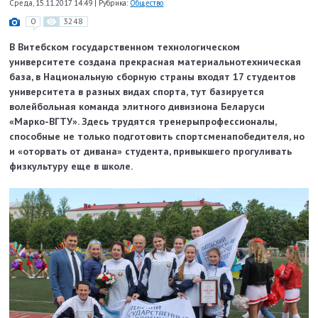
Среда, 15.11.2017 14:49
|
Рубрика:
Общество
0
3248
В Витебском государственном технологическом
университете создана прекрасная материально­техническая
база, в Национальную сборную страны входят 17 студентов
университета в разных видах спорта, тут базируется
волейбольная команда элитного дивизиона Беларуси
«Марко-­ВГТУ». Здесь трудятся тренеры­профессионалы,
способные не только подготовить спортсмена­победителя, но
и «оторвать от дивана» студента, привыкшего прогуливать
физкультуру еще в школе.