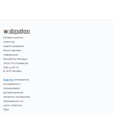
Сетевое издание
vitbichi.by
зарегистрировано
Министерством
информации
Республики Беларусь
24.06.19 в Госреестре
СМИ за № 15.
© 2025 Витебск
Порядок
копирования,
цитирования и
последующего
распространение
авторских материалов,
размещенных на
сайте vitbichi.by
При