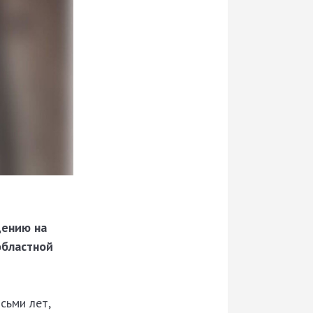
щению на
областной
сьми лет,