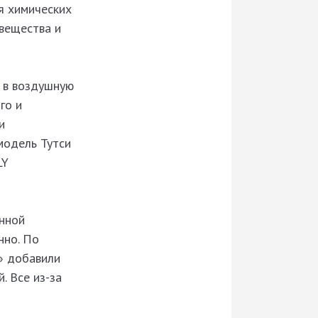
я химических
вещества и
 в воздушную
го и
и
модель Тутси
LY
енной
нно. По
» добавили
. Все из-за