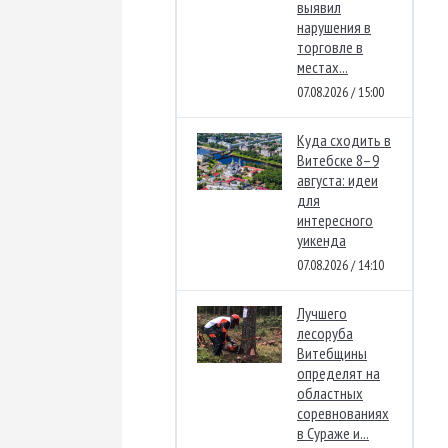
выявил
нарушения в
торговле в
местах...
07.08.2026 / 15:00
Куда сходить в
Витебске 8–9
августа: идеи
для
интересного
уикенда
07.08.2026 / 14:10
Лучшего
лесоруба
Витебщины
определят на
областных
соревнованиях
в Сураже и...