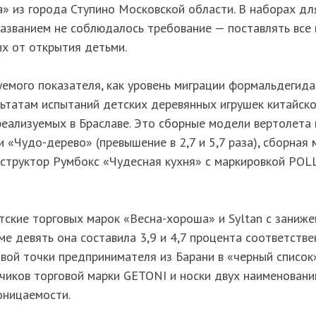
» из города Ступино Московской области. В наборах дл
названием не соблюдалось требование — поставлять все 
х от открытия детьми.
емого показателя, как уровень миграции формальдегида
льтатам испытаний детских деревянных игрушек китайско
реализуемых в Браславе. Это сборные модели вертолета 
 «Чудо-дерево» (превышение в 2,7 и 5,7 раза), сборная 
труктор Румбокс «Чудесная кухня» с маркировкой POL
етские торговых марок «Весна-хороша» и
Syltan с заниж
ме девять она составила 3,9 и 4,7 процента соответстве
овой точки предпринимателя из Барани в «черный список
чиков торговой марки GETONI и носки двух наименований
оницаемости.