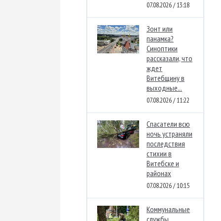
07.08.2026 / 13:18
Зонт или
панамка?
Синоптики
рассказали, что
ждет
Витебщину в
выходные...
07.08.2026 / 11:22
Спасатели всю
ночь устраняли
последствия
стихии в
Витебске и
районах
07.08.2026 / 10:15
Коммунальные
службы