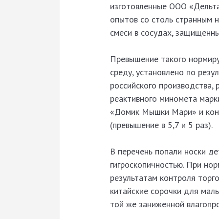
изготовленные ООО «Дельта
опытов со столь странным 
смеси в сосудах, защищенны
Превышение такого нормиру
среду, установлено по резу
российского производства, 
реактивного миномета марки
«Домик Мышки Мари» и конс
(превышение в 5,7 и 5 раз).
В перечень попали носки д
гигроскопичнос­тью. При нор
результатам контроля торг
китайские сорочки для маль
той же заниженной влагопр