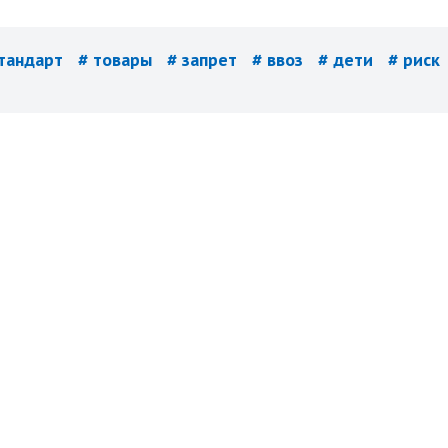
стандарт
# товары
# запрет
# ввоз
# дети
# риск