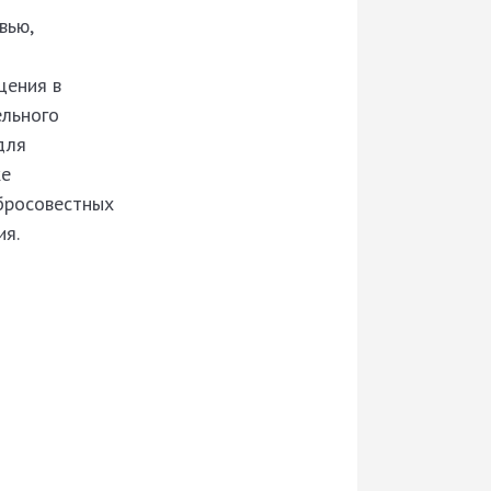
вью,
щения в
ельного
для
же
бросовестных
ия.