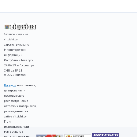
Сетевое издание
vitbichi.by
зарегистрировано
Министерством
информации
Республики Беларусь
24.06.19 в Госреестре
СМИ за № 15.
© 2025 Витебск
Порядок
копирования,
цитирования и
последующего
распространение
авторских материалов,
размещенных на
сайте vitbichi.by
При
использовании
материалов
гиперссылка на