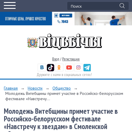
Вход
/
Регистрация
Дружите с нами в социальных сетях!
Главная
→
Новости
→
Общество
→
Молодежь Витебщины примет участие в Российско-белорусском
фестивале «Навстречу...
Молодежь Витебщины примет участие в
Российско-белорусском фестивале
«Навстречу к звездам» в Смоленской