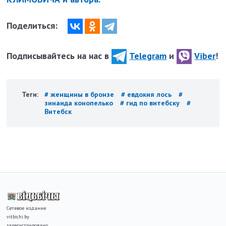
Поделиться:
Подписывайтесь на нас в
Telegram
и
Viber
!
Теги:
# женщины в бронзе
# евдокия лось
#
зинаида конопелько
# гид по витебску
#
Витебск
Сетевое издание
vitbichi.by
зарегистрировано