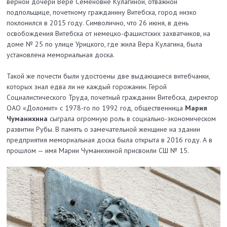
верной дочери Вере Семеновне Кулагиной, отважной
подпольщице, почетному гражданину Витебска, город низко
поклонился в 2015 году. Символично, что 26 июня, в день
освобождения Витебска от немецко-фашистских захватчиков, на
доме № 25 по улице Урицкого, где жила Вера Кулагина, была
установлена мемориальная доска.
Такой же почести были удостоены две выдающиеся витебчанки,
которых знал едва ли не каждый горожанин. Герой
Социалистического Труда, почетный гражданин Витебска, директор
ОАО «Доломит» с 1978-го по 1992 год, общественница
Мария
Чуманихина
сыграла огромную роль в социально-экономическом
развитии Рубы. В память о замечательной женщине на здании
предприятия мемориальная доска была открыта в 2016 году. А в
прошлом — имя Марии Чуманихиной присвоили СШ № 15.