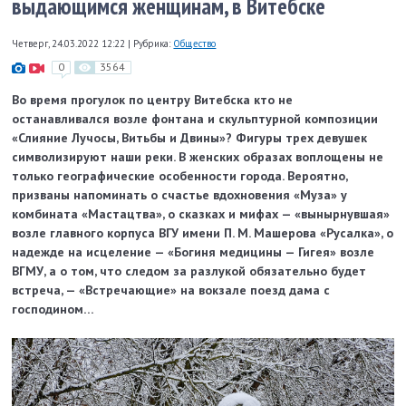
выдающимся женщинам, в Витебске
Четверг, 24.03.2022 12:22
|
Рубрика:
Общество
0
3564
Во время прогулок по центру Витебска кто не
останавливался возле фонтана и скульптурной композиции
«Слияние Лучосы, Витьбы и Двины»? Фигуры трех девушек
символизируют наши реки.
В женских образах воплощены не
только географические особенности города. Вероятно,
призваны напоминать о счастье вдохновения «Муза» у
комбината «Мастацтва», о сказках и мифах — «вынырнувшая»
возле главного корпуса ВГУ имени П. М. Машерова «Русалка», о
надежде на исцеление — «Богиня медицины — Гигея» возле
ВГМУ, а о том, что следом за разлукой обязательно будет
встреча, — «Встречающие» на вокзале поезд дама с
господином…