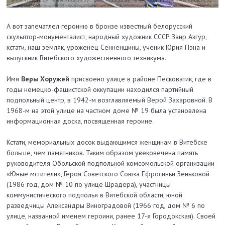
А вот запечатлел героиню в бронзе известный белорусский
скульптор-монументалист, народный художник СССР Заир Азгур,
кстати, наш земляк, уроженец Сенненщины, ученик Юрия Пэна и
выпускник Витебского художественного техникума.
Имя
Веры Хоружей
присвоено улице в районе Песковатик, где в
годы немецко-фашистской оккупации находился партийный
подпольный центр, в 1942-м возглавляемый Верой Захаровной.
В
1968-м на этой улице на частном доме № 19 была установлена
информационная доска, посвященная героине.
Кстати, мемориальных досок выдающимся женщинам в Витебске
больше, чем памятников. Таким образом увековечена память
руководителя Обольской подпольной комсомольской организации
«Юные мстители», Героя Советского Союза Ефросиньи Зеньковой
(1986 год, дом № 10 по улице Шрадера), участницы
коммунистического подполья в Витебской области, юной
разведчицы Александры Виноградовой (1966 год, дом № 6 по
улице, названной именем героини, ранее 17-я Городокская). Своей