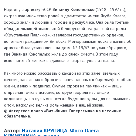
Народную артистку БССР
Зинаиду Конопелько
(1918–1997 гг.),
сыгравшую множество ролей в драмтеатре имени Якуба Коласа,
хорошо знали и любили в городе и республике. Она была третьей
обладательницей знаменитой белорусской театральной награды
«Хрустальная Павлинка», кавалером государственных орденов,
почетным гражданином Витебска. Мемориальная доска в память об
артистке была установлена на доме № 19/62 по улице Урицкого,
где Зинаида Конопелько жила до самой смерти. В этом году
исполнится 25 лет, как выдающаяся актриса ушла из жизни.
Как много можно рассказать о каждой из этих замечательных
женщин, застывших в бронзе и запечатленных в барельефах, об их
жизни, делах и подвигах. Скупые строки на памятниках — лишь
отправная точка в историю, которую творили настоящие
подвижницы, но пусть они всегда будут поводом для напоминания
о том, насколько велика роль женщин в нашей жизни.
© Авторское право «Витьбичи». Гиперссылка на источник
обязательна.
Автор:
Наталия КРУПИЦА. Фото Олега
КЛИМОВИЧА и автора.