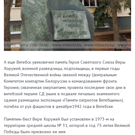
А еще Витебск увековечил память Героя Советского Союза Веры
Хоружей, военной разведчицы, подпольщицы, в первые годы
Великой Отечественной войны связной между Центральным
Комитетом компартии Белоруссии и командованием фронта.
Героиня, схваченная оккупантами, провела последние свои дни в
витебской тюрьме СД (ныне в подвале печально знаменитого
здания размещена экспозиция «Памяти патриотов Витебщины»),
погибла от рук фашистов в декабре1942 года в Витебске.
Памятник-бюст Вере Хоружей был установлен в 1973-м на
территории средней школы № 31, которой в год 75-летия Великой
Победы было присвоено ее имя.