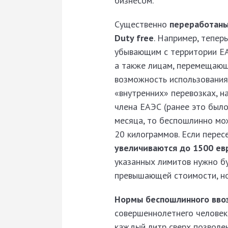
бизнесом.
Существенно
переработаны
Duty free
. Например, тепер
убывающим с территории ЕА
а также лицам, перемещающ
возможность использования
«внутренних» перевозках, н
члена ЕАЭС (ранее это было
месяца, то беспошлинно мо
20 килограммов. Если перес
увеличиваются до 1500 ев
указанных лимитов нужно б
превышающей стоимости, но 
Нормы беспошлинного ввоз
совершеннолетнего человек
каждый литр сверх позволе