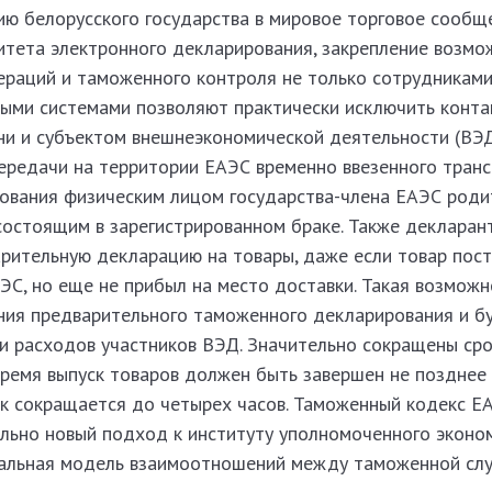
ию белорусского государства в мировое торговое сообще
итета электронного декларирования, закрепление возмо
раций и таможенного контроля не только сотрудникам
ными системами позволяют практически исключить конт
 и субъектом внешнеэкономической деятельности (ВЭД
ередачи на территории ЕАЭС временно ввезенного тран
зования физическим лицом государства-члена ЕАЭС роди
 состоящим в зарегистрированном браке. Также декларан
рительную декларацию на товары, даже если товар пост
С, но еще не прибыл на место доставки. Такая возможн
ния предварительного таможенного декларирования и б
и расходов участников ВЭД. Значительно сокращены сро
время выпуск товаров должен быть завершен не позднее
ок сокращается до четырех часов. Таможенный кодекс Е
льно новый подход к институту уполномоченного эконо
мальная модель взаимоотношений между таможенной сл