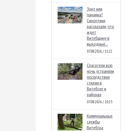
Зонт или
панамка?
Синоптики
рассказали, что
ждет
Витебщину в
выходные...
07.08.2026 / 11:22
Спасатели всю
ночь устраняли
последствия
стихии в
Витебске и
районах
07.08.2026 / 10:15
Коммунальные
службы
Витебска