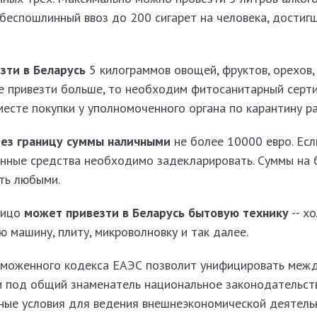
беспошлинный ввоз до 200 сигарет на человека, достигш
зти в Беларусь
5 килограммов овощей, фруктов, орехов, 
те привезти больше, то необходим фитосанитарный серт
есте покупки у уполномоченного органа по карантину ра
ез границу суммы наличными
не более 10000 евро. Есл
анные средства необходимо задекларировать. Суммы на 
ть любыми.
лицо
может привезти в Беларусь бытовую технику
-- х
 машину, плиту, микроволновку и так далее.
Таможенного кодекса ЕАЭС позволит унифицировать меж
и под общий знаменатель национальное законодательст
тные условия для ведения внешнеэкономической деятель