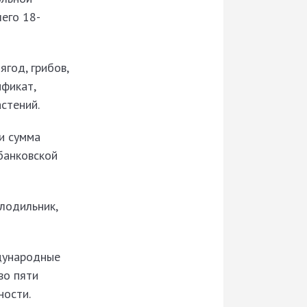
его 18-
ягод, грибов,
ификат,
стений.
и сумма
банковской
олодильник,
дународные
во пяти
ности.