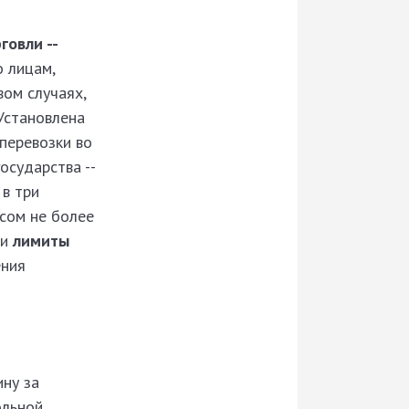
овли --
о лицам,
ом случаях,
Установлена
перевозки во
осударства --
 в три
сом не более
ти
лимиты
ения
ну за
ольной