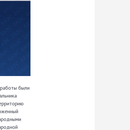
й работы были
альника
территорию
моженный
народными
ародной