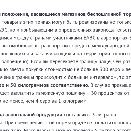
 положения, касающиеся магазинов беспошлинной торг
ь товары в этих точках могут быть реализованы не тольк
ЭС, но и прибывающим в определенных законодательств
имся между странами-участниками ЕАЭС в аэропортах. 
 автомобильных транспортных средств международной 
ачинающихся и заканчивающихся на территории одного г
 запрещено). Если вы пересекаете границу чаще, чем раз
жно ввезти покупки стоимостью не больше 300 евро и ве
ечение границы происходит с большим интервалом, то э
ро и 50 килограммов соответственно
. В случае превыш
удет заплатить таможенную пошлину – 30 процентов от
не менее, чем 4 евро за 1 килограмм.
а алкогольной продукции
составляют 3 литра на
а. При превышении этой нормы придется оплатить пошли
нных трех. Максимально можно провезти 5 литров алког