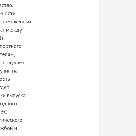
ство.
жности
и таможенных
акт между
).
спортного
телям,
т получает
упил на
ость
удет
ки выпуска
 одного
АЭС
мического
ужбой и