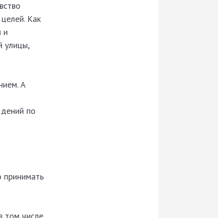
вство
целей. Как
 и
 улицы,
нием. А
ждений по
о принимать
в том числе