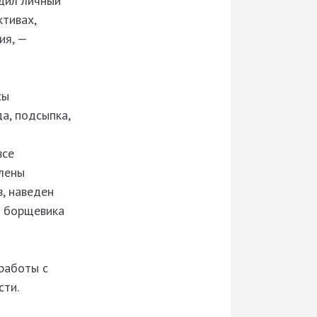
дил личный
ктивах,
ия, —
сы
а, подсыпка,
все
влены
, наведен
я борщевика
работы с
сти.