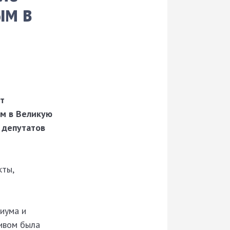
ым в
ет
ым в Великую
 депутатов
кты,
иума и
тивом была