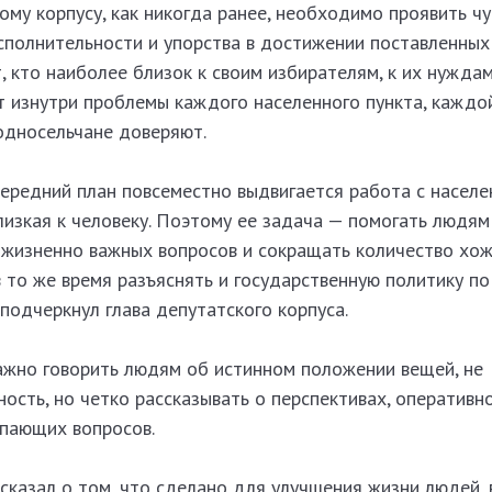
му корпусу, как никогда ранее, необходимо проявить чу
сполнительности и упорства в достижении поставленных 
т, кто наиболее близок к своим избирателям, к их нуждам
т изнутри проблемы каждого населенного пункта, каждой
односельчане доверяют.
ередний план повсеместно выдвигается работа с населе
лизкая к человеку. Поэтому ее задача — помогать людям
 жизненно важных вопросов и сокращать количество хо
 то же время разъяснять и государственную политику по
подчеркнул глава депутатского корпуса.
важно говорить людям об истинном положении вещей, не
ость, но четко рассказывать о перспективах, оперативн
пающих вопросов.
казал о том, что сделано для улучшения жизни людей, 