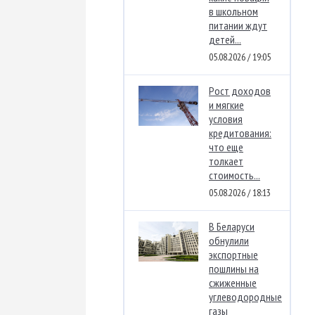
в школьном
питании ждут
детей...
05.08.2026 / 19:05
Рост доходов
и мягкие
условия
кредитования:
что еще
толкает
стоимость...
05.08.2026 / 18:13
В Беларуси
обнулили
экспортные
пошлины на
сжиженные
углеводородные
газы