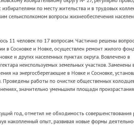
сновскому избирательному округу № 27, регулярно прово
с избирателями по месту жительства и в трудовых колле
ким сельисполкомом вопросы жизнеобеспечения населен
ось 11 человек по 17 вопросам. Частично решены вопро
и в Сосновке и Новке, осуществлен ремонт жилого фонд
новке и других населенных пунктах округа. Вовлечено в
гектара неиспользуемых земельных участков. Заменены 
ения на энергосберегающие в Новке и Сосновке, устано
. Проведены работы по очистке
общественных колодцев
онениях, значительно уменьшили площади произрастани
екущий год, отметил не обходимость совершенствования 
зуя накопленный опыт, развивая новые формы деятельно