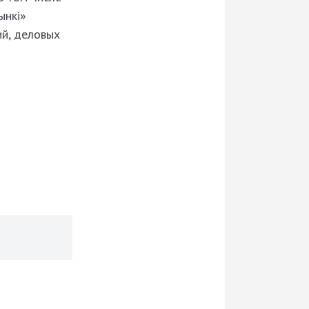
ынкi»
ий, деловых