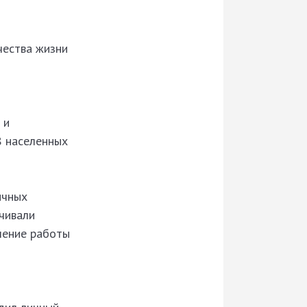
чества жизни
 и
8 населенных
ичных
учивали
шение работы