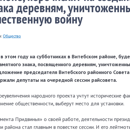
ака деревням, уничтоженн
чественную войну
:
Общество
 в этом году на субботниках в Витебском районе, буд
памятного знака, посвященного деревням, уничтоженн
дложение председателя Витебского районного Совета
жали депутаты на очередной сессии райсовета.
реувеличения народного проекта учтут исторические фа
мнение общественности, выберут место для установки.
мента Придвинья» о своей работе, деятельности презид
и района стал главным в повестке сессии. И его лейтмо