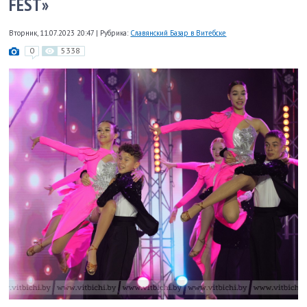
FEST»
Вторник, 11.07.2023 20:47
|
Рубрика:
Славянский Базар в Витебске
0
5338