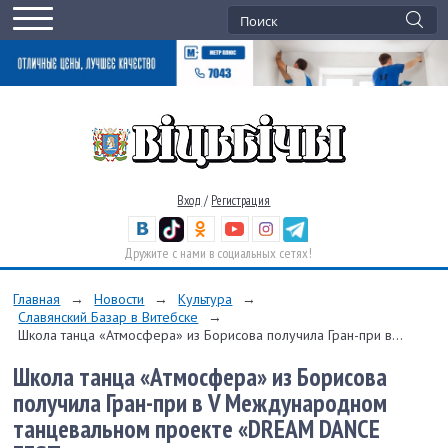
Вход
/
Регистрация
Дружите с нами в социальных сетях!
Главная
→
Новости
→
Культура
→
Славянский Базар в Витебске
→
Школа танца «Атмосфера» из Борисова получила Гран-при в...
Школа танца «Атмосфера» из Борисова
получила Гран-при в V Международном
танцевальном проекте «DREAM DANCE