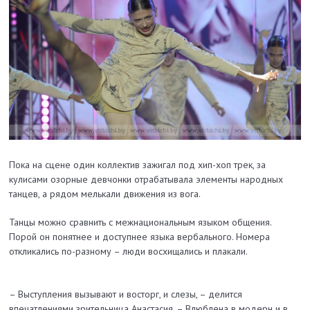
Пока на сцене один коллектив зажигал под хип-хоп трек, за
кулисами озорные девчонки отрабатывала элементы народных
танцев, а рядом мелькали движения из вога.
Танцы можно сравнить с межнациональным языком общения.
Порой он понятнее и доступнее языка вербального. Номера
откликались по-разному – люди восхищались и плакали.
– Выступления вызывают и восторг, и слезы, – делится
впечатлениями зрительница Анастасия. – Влюблена в модерн и в