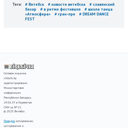
Теги:
# Витебск
# новости витебска
# славянский
базар
# в ритме фестиваля
# школа танца
«Атмосфера»
# гран-при
# DREAM DANCE
FEST
Сетевое издание
vitbichi.by
зарегистрировано
Министерством
информации
Республики Беларусь
24.06.19 в Госреестре
СМИ за № 15.
© 2025 Витебск
Порядок
копирования,
цитирования и