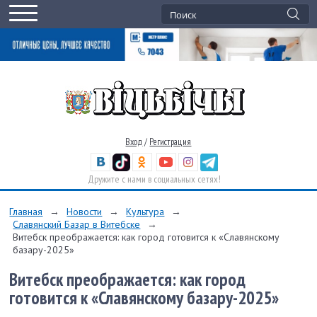
Вход
/
Регистрация
Дружите с нами в социальных сетях!
Главная
→
Новости
→
Культура
→
Славянский Базар в Витебске
→
Витебск преображается: как город готовится к «Славянскому
базару-2025»
Витебск преображается: как город
готовится к «Славянскому базару-2025»