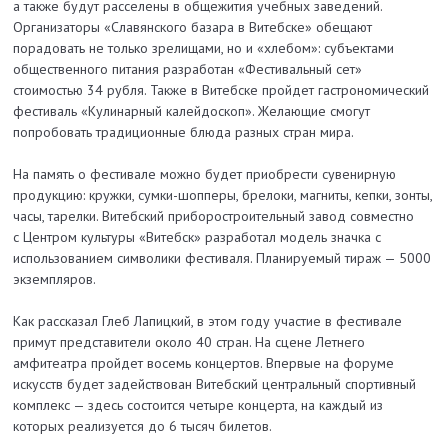
а также будут расселены в общежития учебных заведений.
Организаторы «Славянского базара в Витебске» обещают
порадовать не только зрелищами, но и «хлебом»: субъектами
общественного питания разработан «Фестивальный сет»
стоимостью 34 рубля. Также в Витебске пройдет гастрономический
фестиваль «Кулинарный калейдоскоп». Желающие смогут
попробовать традиционные блюда разных стран мира.
На память о фестивале можно будет приобрести сувенирную
продукцию: кружки, сумки-шопперы, брелоки, магниты, кепки, зонты,
часы, тарелки. Витебский приборостроительный завод совместно
с
Центром культуры «Витебск» разработал модель значка с
использованием символики фестиваля. Планируемый тираж — 5000
экземпляров.
Как рассказал Глеб Лапицкий, в этом году участие в фестивале
примут представители около 40 стран. На сцене Летнего
амфитеатра пройдет восемь концертов. Впервые на форуме
искусств будет задействован Витебский центральный спортивный
комплекс — здесь состоится четыре концерта, на каждый из
которых реализуется до 6 тысяч билетов.