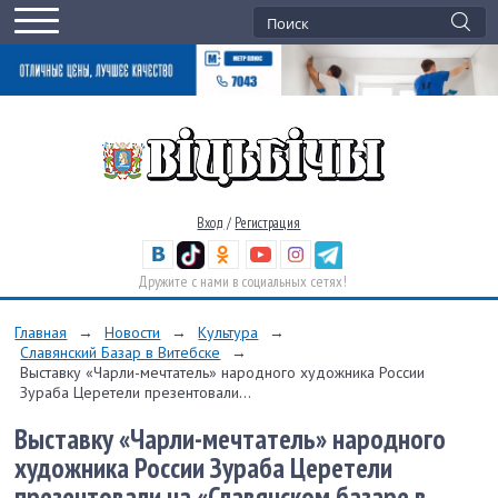
Вход
/
Регистрация
Дружите с нами в социальных сетях!
Главная
→
Новости
→
Культура
→
Славянский Базар в Витебске
→
Выставку «Чарли-мечтатель» народного художника России
Зураба Церетели презентовали...
Выставку «Чарли-мечтатель» народного
художника России Зураба Церетели
презентовали на «Славянском базаре в