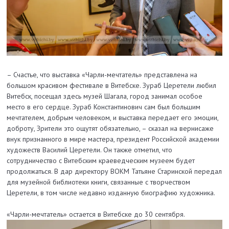
– Счастье, что выставка «Чарли-мечтатель» представлена на
большом красивом фестивале в Витебске. Зураб Церетели любил
Витебск, посещал здесь музей Шагала, город занимал особое
место в его сердце. Зураб Константинович сам был большим
мечтателем, добрым человеком, и выставка передает его эмоции,
доброту, Зрители это ощутят обязательно, – сказал на вернисаже
внук признанного в мире мастера, президент Российской академии
художеств Василий Церетели. Он также отметил, что
сотрудничество с Витебским краеведческим музеем будет
продолжаться. В дар директору ВОКМ Татьяне Старинской передал
для музейной библиотеки книги, связанные с творчеством
Церетели, в том числе недавно изданную биографию художника.
«Чарли-мечтатель» остается в Витебске до 30 сентября.