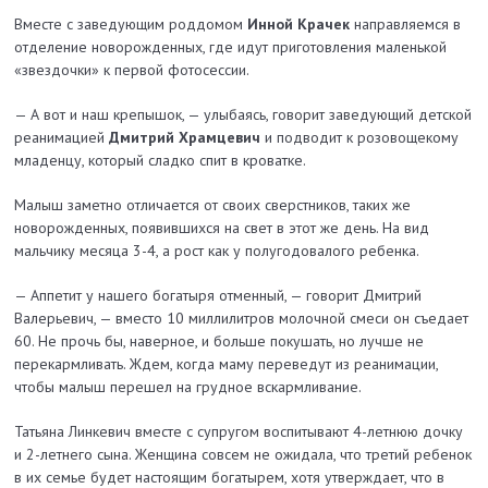
Вместе с заведующим роддомом
Инной Крачек
направляемся в
отделение новорожденных, где идут приготовления маленькой
«звездочки» к первой фотосессии.
— А вот и наш крепышок, — улыбаясь, говорит заведующий детской
реанимацией
Дмитрий Храмцевич
и подводит к розовощекому
младенцу, который сладко спит в кроватке.
Малыш заметно отличается от своих сверстников, таких же
новорожденных, появившихся на свет в этот же день. На вид
мальчику месяца 3-4, а рост как у полугодовалого ребенка.
— Аппетит у нашего богатыря отменный, — говорит Дмитрий
Валерьевич, — вместо 10 миллилитров молочной смеси он съедает
60. Не прочь бы, наверное, и больше покушать, но лучше не
перекармливать. Ждем, когда маму переведут из реанимации,
чтобы малыш перешел на грудное вскармливание.
Татьяна Линкевич вмес­те с супругом воспитывают 4-летнюю дочку
и 2-летнего сына. Женщина совсем не ожидала, что третий ребенок
в их семье будет настоящим богатырем, хотя утверждает, что в