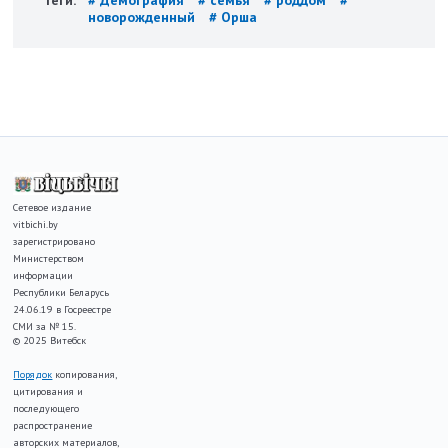
Теги:
# Демография
# семья
# роддом
#
новорожденный
# Орша
Сетевое издание
vitbichi.by
зарегистрировано
Министерством
информации
Республики Беларусь
24.06.19 в Госреестре
СМИ за № 15.
© 2025 Витебск
Порядок
копирования,
цитирования и
последующего
распространение
авторских материалов,