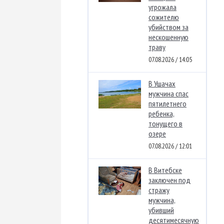
угрожала
сожителю
убийством за
нескошенную
траву
07.08.2026 / 14:05
В Ушачах
мужчина спас
пятилетнего
ребенка,
тонущего в
озере
07.08.2026 / 12:01
В Витебске
заключен под
стражу
мужчина,
убивший
десятимесячную