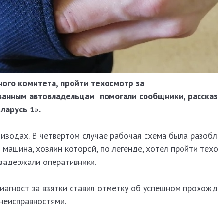
ного комитета,
пройти техосмотр за
ванным автовладельцам
помогали
сообщники
, расска
ларусь 1».
изодах. В четвертом случае рабочая схема была разобл
 машина, хозяин которой, по легенде, хотел пройти тех
задержали оперативники.
диагност за взятки ставил отметку об успешном прохож
неисправностями.