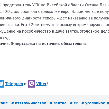
 представитель УСК по Витебской области Оксана Лазьк
ал 20 долларов или столько же евро. Вдвое меньше полу
риимчивого диагноста теперь ждет наказание за получен
ние взятки. Его 52-летнему знакомому инкриминируют п
окушение на пособничество в даче взятки. Уголовное де
в суд.
чи». Гиперссылка на источник обязательна.
Telegram
и
Viber
!
твие
# взяточничество
# взятка
# ск
# уголовное 