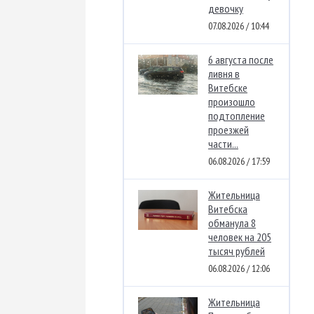
девочку
07.08.2026 / 10:44
6 августа после
ливня в
Витебске
произошло
подтопление
проезжей
части...
06.08.2026 / 17:59
Жительница
Витебска
обманула 8
человек на 205
тысяч рублей
06.08.2026 / 12:06
Жительница