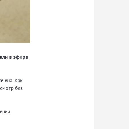
зали в эфире
ачена. Как
осмотр без
дении