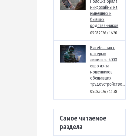
Полоцка брала
микрозаймы на
нынешних и
бывших
родственников
05.08.2026 / 16:20
Витебчанин с
матерью
лишились 4000
евро из‑за
мошенников,
обещавших
трудоустройство...
05.08.2026 / 13:38
Самое читаемое
раздела