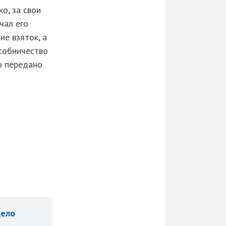
о, за свои
чал его
ие взяток, а
особничество
ло передано
дело