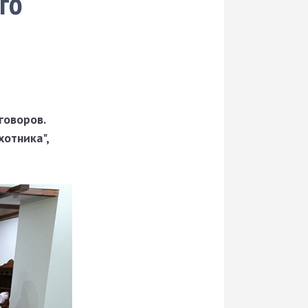
го
говоров.
хотника",