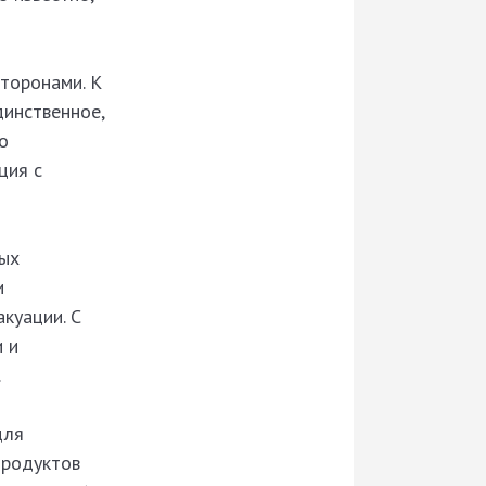
сторонами. К
динственное,
о
ция с
ных
и
куации. С
 и
.
для
продуктов