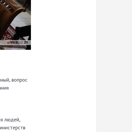
ный, вопрос
ания
ия людей,
министерств