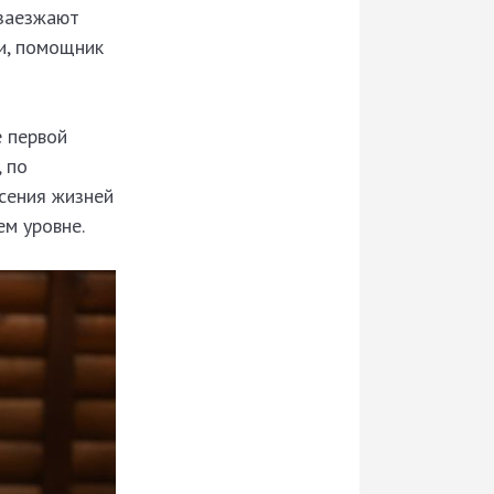
 заезжают
ии, помощник
е первой
 по
асения жизней
м уровне.