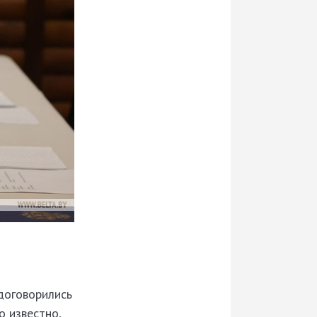
договорились
о известно,