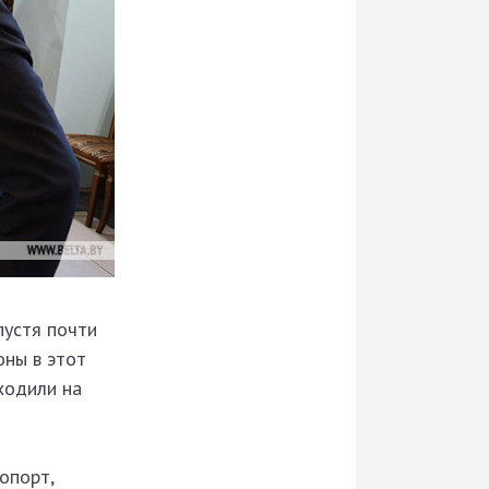
пустя почти
оны в этот
ходили на
опорт,