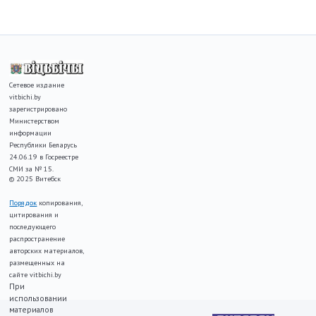
Сетевое издание
vitbichi.by
зарегистрировано
Министерством
информации
Республики Беларусь
24.06.19 в Госреестре
СМИ за № 15.
© 2025 Витебск
Порядок
копирования,
цитирования и
последующего
распространение
авторских материалов,
размещенных на
сайте vitbichi.by
При
использовании
материалов