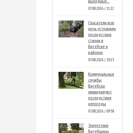
выходные...
07.08.2026 / 11:22
Спасатели всю
ночь устраняли
последствия
стихии в
Витебске и
районах
07.08.2026 / 10:15
Коммунальные
службы
Витебска
ликвидируют
последствия
непогоды
07.08.2026 / 09:58
Энергетики
Витебщины