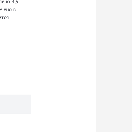
лено 4,9
ечено в
ется