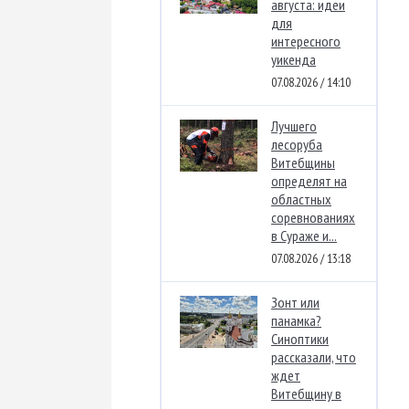
августа: идеи
для
интересного
уикенда
07.08.2026 / 14:10
Лучшего
лесоруба
Витебщины
определят на
областных
соревнованиях
в Сураже и...
07.08.2026 / 13:18
Зонт или
панамка?
Синоптики
рассказали, что
ждет
Витебщину в