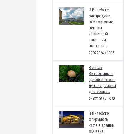
В Витебске
распродали
все торговые
центры
столичной
компании
почти за...
27.07.2026 / 10:23
В лесах
Витебщины –
грибной сезон:
лучшие районы
для сбора...
24.07.2026 / 16:58
В Витебске
открылось
кафе в здании
XIX века