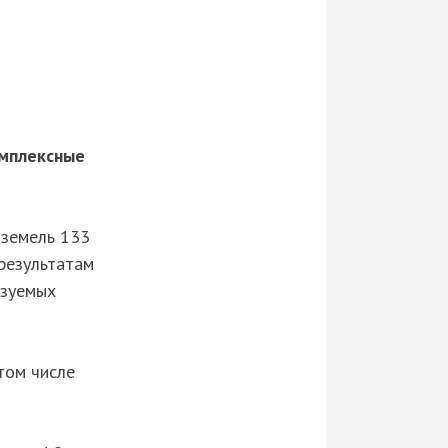
омплексные
 земель 133
 результатам
ьзуемых
том числе