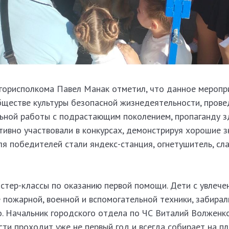
горисполкома Павел Манак отметил, что данное меропр
обществе культуры безопасной жизнедеятельности, прове
ьной работы с подрастающим поколением, пропаганду з
тивно участвовали в конкурсах, демонстрируя хорошие з
ля победителей стали яндекс-станция, огнетушитель, сл
стер-классы по оказанию первой помощи. Дети с увлече
пожарной, военной и вспомогательной техники, забирал
о. Начальник городского отдела по ЧС Виталий Волженк
сти проходит уже не первый год и всегда собирает на п