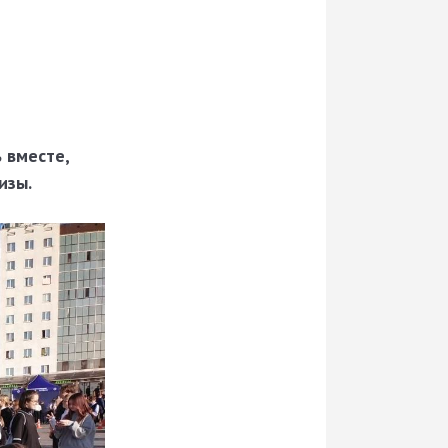
 вместе,
изы.