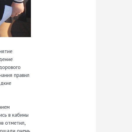
иятие
дение
дорового
нания правил
адкие
нием
ись в кабины
ов отметил,
лощади очень