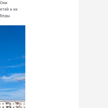
 Они
етей и их
 беды.