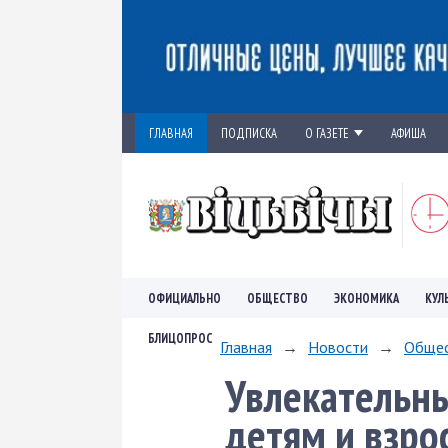
ГЛАВНАЯ
ПОДПИСКА
О ГАЗЕТЕ
АФИША
ОФИЦИАЛЬНО
ОБЩЕСТВО
ЭКОНОМИКА
КУЛ
БЛИЦОПРОС
Главная
→
Новости
→
Обще
Увлекательн
детям и взро