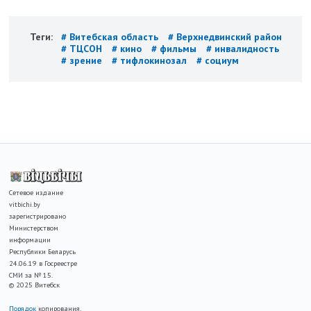
Теги:
# Витебская область
# Верхнедвинский район
# ТЦСОН
# кино
# фильмы
# инвалидность
# зрение
# тифлокинозал
# социум
Сетевое издание
vitbichi.by
зарегистрировано
Министерством
информации
Республики Беларусь
24.06.19 в Госреестре
СМИ за № 15.
© 2025 Витебск
Порядок
копирования,