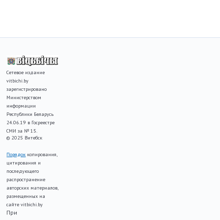
Сетевое издание
vitbichi.by
зарегистрировано
Министерством
информации
Республики Беларусь
24.06.19 в Госреестре
СМИ за № 15.
© 2025 Витебск
Порядок
копирования,
цитирования и
последующего
распространение
авторских материалов,
размещенных на
сайте vitbichi.by
При