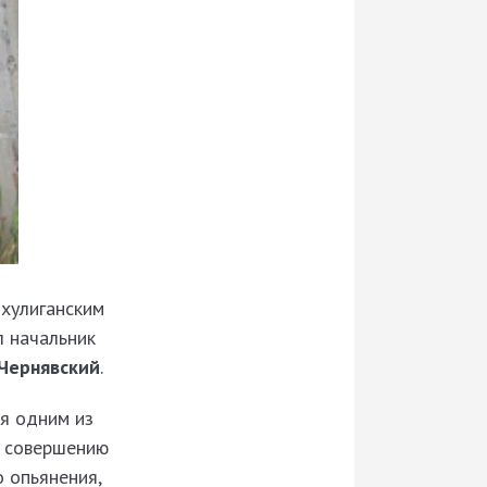
 хулиганским
л начальник
Чернявский
.
ся одним из
т совершению
о опьянения,