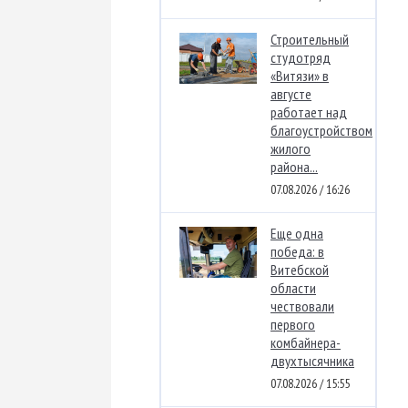
Строительный
студотряд
«Витязи» в
августе
работает над
благоустройством
жилого
района...
07.08.2026 / 16:26
Еще одна
победа: в
Витебской
области
чествовали
первого
комбайнера-
двухтысячника
07.08.2026 / 15:55