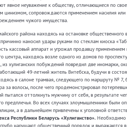
ают явное неуважение к обществу, отличающиеся по сво
 цинизмом, сопровождаются применением насилия или е
реждением чужого имущества.
майского района находясь на остановке общественного 
спричинно наносил удары руками по стеклам киоска «Таб
ность кассовый аппарат и угрожал продавцу применением 
о центра, находясь возле одного из домов по проспект
, из хулиганских побуждений повредил две иномарки, ок
работающий 49-летний житель Витебска, будучи в состо
ходясь в салоне трамвая, следующего по маршруту № 7,
ра за волосы, после чего продемонстрировал потерпевш
й пытался оттолкнуть мужчину от себя, в результате че
го предплечья. Во всех случаях злоумышленники были о
лиции, а в дальнейшем привлечены к уголовной ответст
екса Республики Беларусь «Хулиганство».
Необходимо 
 грубо нарушают общественный порядок и выражаются в