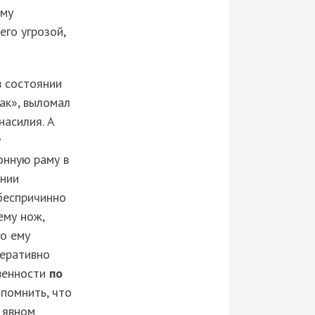
ему
го угрозой,
в состоянии
ак», выломал
насилия. А
у
онную раму в
янии
 беспричинно
ему нож,
го ему
перативно
венности
по
помнить, что
 явном