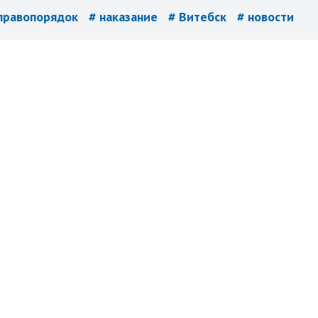
правопорядок
# наказание
# Витебск
# новости