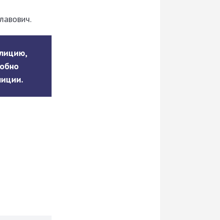
лавович.
илицию,
робно
лиции.