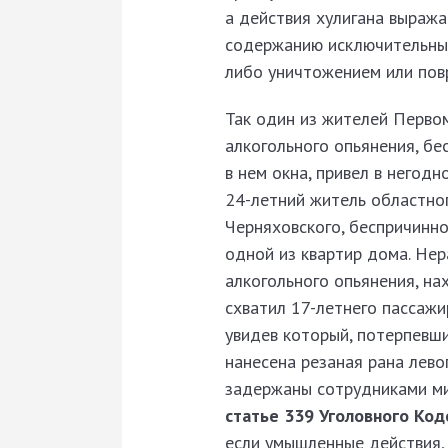
а действия хулигана выраж
содержанию исключительным
либо уничтожением или пов
Так один из жителей Перво
алкогольного опьянения, бе
в нем окна, привел в негод
24-летний житель областног
Черняховского, беспричинно
одной из квартир дома. Не
алкогольного опьянения, на
схватил 17-летнего пассажи
увидев который, потерпевши
нанесена резаная рана лево
задержаны сотрудниками ми
статье 339 Уголовного Код
если умышленные действия,