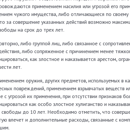
провождаются применением насилия или угрозой его прим
ением чужого имущества, либо отличающиеся по своему
то за совершение указанных действий возможно максим
вободы на срок до трех лет.
овторно, либо группой лиц, либо связанное с сопротивле
действия, либо сопряженное с причинением менее тяжко
цироваться, как злостное и наказывается арестом, огр
ести лет.
именением оружия, других предметов, используемых в к
есных повреждений, применением взрывчатых веществ и
е с угрозой их применения, при отсутствии признаков бо
ицироваться как особо злостное хулиганство и наказыв
 свободы до 10 лет. Необходимо отметить, что соверш
тую влечет и дополнительные расходы, связанные с ком
шим.