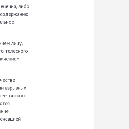
енения, либо
 содержанию
альное
нием лицу,
го телесного
аничением
ачестве
ли взрывных
лее тяжкого
аются
ение
пенсацией