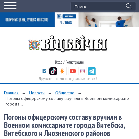
Вход
/
Регистрация
Дружите с нами в социальных сетях!
Главная
→
Новости
→
Общество
→
Погоны офицерскому составу вручили в Военном комиссариате
города...
Погоны офицерскому составу вручили в
Военном комиссариате города Витебска,
Витебского и Лиозненского районов