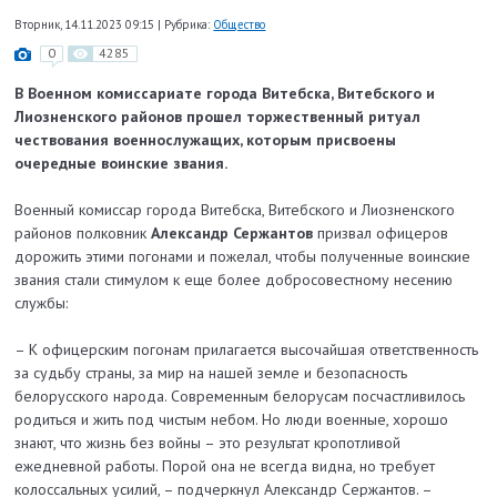
Вторник, 14.11.2023 09:15
|
Рубрика:
Общество
0
4285
В Военном комиссариате города Витебска, Витебского и
Лиозненского районов прошел торжественный ритуал
чествования военнослужащих, которым присвоены
очередные воинские звания.
Военный комиссар города Витебска, Витебского и Лиозненского
районов полковник
Александр Сержантов
призвал офицеров
дорожить этими погонами и пожелал, чтобы полученные воинские
звания стали стимулом к еще более добросовестному несению
службы:
– К офицерским погонам прилагается высочайшая ответственность
за судьбу страны, за мир на нашей земле и безопасность
белорусского народа. Современным белорусам посчастливилось
родиться и жить под чистым небом. Но люди военные, хорошо
знают, что жизнь без войны – это результат кропотливой
ежедневной работы. Порой она не всегда видна, но требует
колоссальных усилий, – подчеркнул Александр Сержантов. –