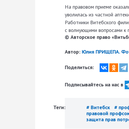
На правовом приеме оказал
уволилась из частной аптек
Работники Витебского фили
с волнующими вопросами к 
© Авторское право «Витьби
Автор:
Юлия ПРИЩЕПА. Фо
Поделиться:
Подписывайтесь на нас в
Теги:
# Витебск
# про
правовой профсо
защита прав пот