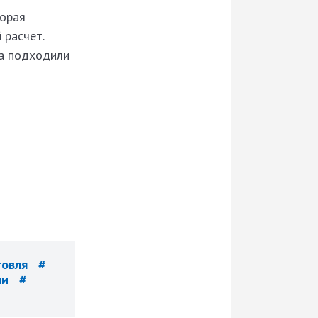
торая
 расчет.
ма подходили
говля
#
ии
#