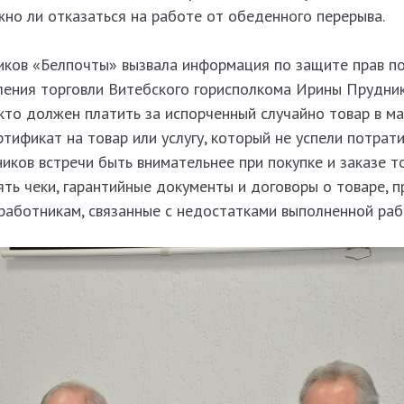
но ли отказаться на работе от обеденного перерыва.
иков «Белпочты» вызвала информация по защите прав п
вления торговли Витебского горисполкома Ирины Прудник
кто должен платить за испорченный случайно товар в маг
ртификат на товар или услугу, который не успели потрати
иков встречи быть внимательнее при покупке и заказе т
ять чеки, гарантийные документы и договоры о товаре, 
работникам, связанные с недостатками выполненной раб