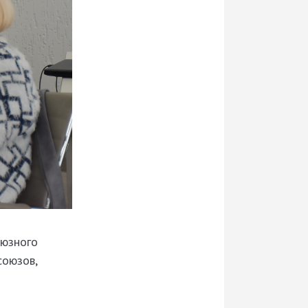
оюзного
союзов,