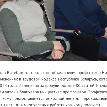
уда Витебского городского объединения профсоюзов Н
менениях в Трудовом кодексе Республики Беларусь, кот
2024 года. Изменения затронули больше 80 статей. К слов
ли учтены благодаря инициативе профсоюзов. Профсою
я, кому предоставляется выходной день для прохожден
оты есть для многодетных работников, кому положен