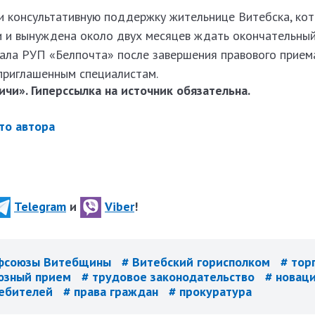
и консультативную поддержку жительнице Витебска, ко
и и вынуждена около двух месяцев ждать окончательный
ала РУП «Белпочта» после завершения правового прие
приглашенным специалистам.
чи». Гиперссылка на источник обязательна.
то автора
Telegram
и
Viber
!
фсоюзы Витебщины
# Витебский горисполком
# тор
юзный прием
# трудовое законодательство
# новац
ребителей
# права граждан
# прокуратура