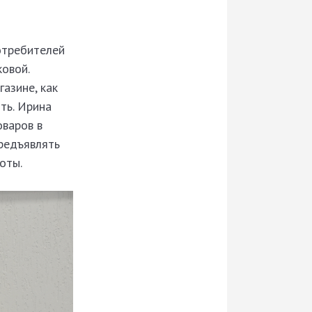
отребителей
овой.
азине, как
ть. Ирина
оваров в
предъявлять
оты.