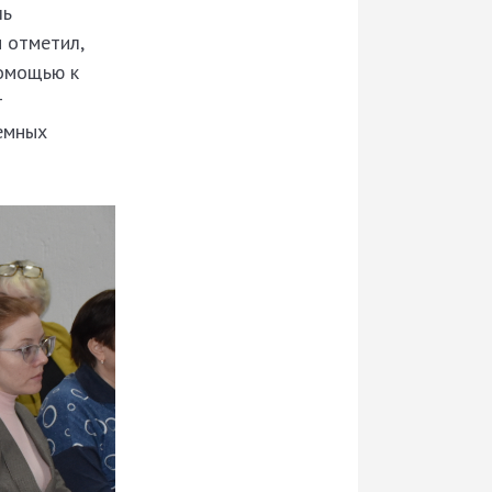
ль
 отметил,
помощью к
т
емных