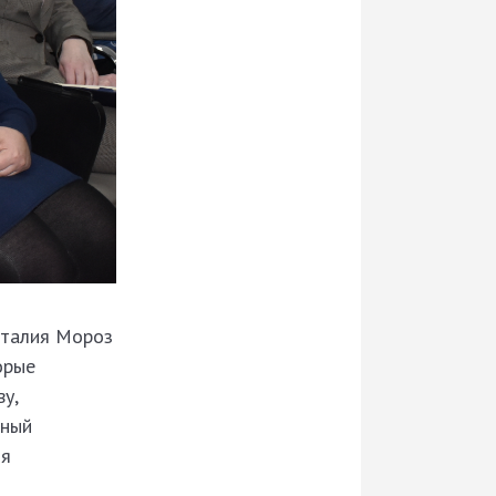
аталия Мороз
орые
у,
зный
ия