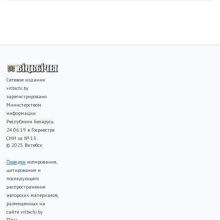
Сетевое издание
vitbichi.by
зарегистрировано
Министерством
информации
Республики Беларусь
24.06.19 в Госреестре
СМИ за № 15.
© 2025 Витебск
Порядок
копирования,
цитирования и
последующего
распространение
авторских материалов,
размещенных на
сайте vitbichi.by
При