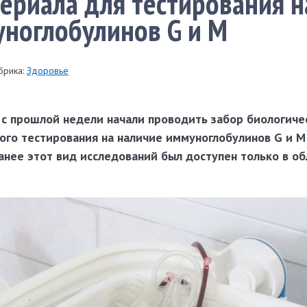
ериала для тестирования н
ноглобулинов G и M
брика:
Здоровье
 с прошлой недели начали проводить забор биологиче
ого тестирования на наличие иммуноглобулинов G и M
Ранее этот вид исследований был доступен только в о