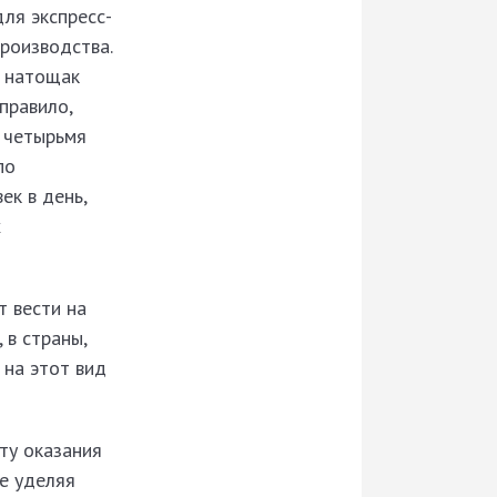
ля экспресс-
роизводства.
ь натощак
правило,
 четырьмя
по
ек в день,
х
т вести на
 в страны,
 на этот вид
ту оказания
е уделяя