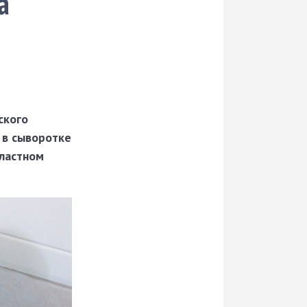
а
ского
 в сыворотке
бластном