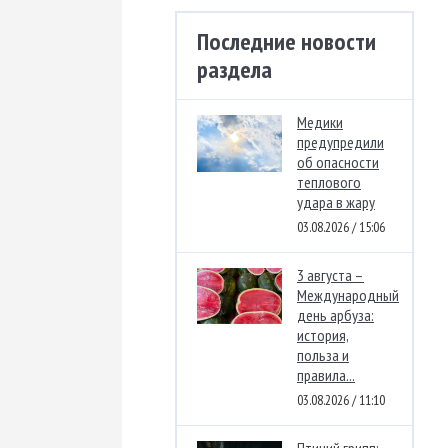
Последние новости
раздела
Медики
предупредили
об опасности
теплового
удара в жару
03.08.2026 / 15:06
3 августа –
Международный
день арбуза:
история,
польза и
правила...
03.08.2026 / 11:10