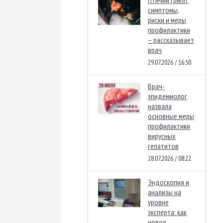
Птичий грипп:
симптомы,
риски и меры
профилактики
– рассказывает
врач
29.07.2026 / 16:50
Врач-
эпидемиолог
назвала
основные меры
профилактики
вирусных
гепатитов
28.07.2026 / 08:22
Эндоскопия и
анализы на
уровне
эксперта: как
новое