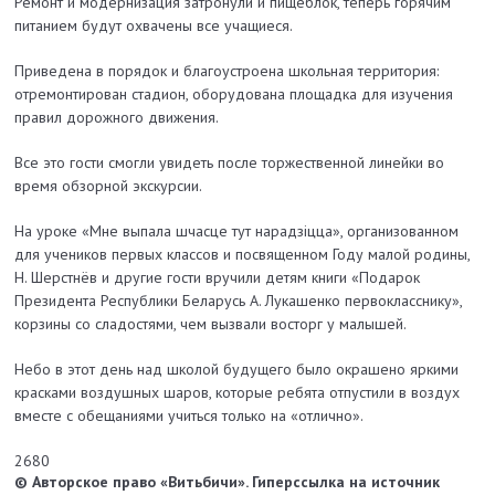
Ремонт и модернизация затронули и пищеблок, теперь горячим
питанием будут охвачены все учащиеся.
Приведена в порядок и благоустроена школьная территория:
отремонтирован стадион, оборудована площадка для изучения
правил дорожного движения.
Все это гости смогли увидеть после торжественной линейки во
время обзорной экскурсии.
На уроке «Мне выпала шчасце тут нарадзіцца», организованном
для учеников первых классов и посвященном Году малой родины,
Н. Шерстнёв и другие гости вручили детям книги «Подарок
Президента Республики Беларусь А. Лукашенко первокласснику»,
корзины со сладостями, чем вызвали восторг у малышей.
Небо в этот день над школой будущего было окрашено яркими
красками воздушных шаров, которые ребята отпус­тили в воздух
вместе с обещаниями учиться только на «отлично».
2680
© Авторское право «Витьбичи». Гиперссылка на источник