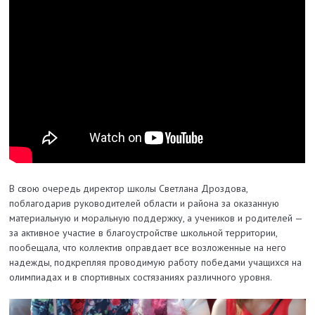
В свою очередь директор школы Светлана Дроздова,
поблагодарив руководителей области и района за оказанную
материальную и моральную поддержку, а учеников и родителей —
за активное участие в благоустройстве школьной территории,
пообещала, что коллектив оправдает все возложенные на него
надежды, подкрепляя проводимую работу победами учащихся на
олимпиадах и в спортивных состязаниях различного уровня.