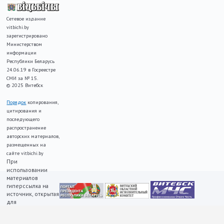
Сетевое издание
vitbichi.by
зарегистрировано
Министерством
информации
Республики Беларусь
24.06.19 в Госреестре
СМИ за № 15.
© 2025 Витебск
Порядок
копирования,
цитирования и
последующего
распространение
авторских материалов,
размещенных на
сайте vitbichi.by
При
использовании
материалов
гиперссылка на
источник, открытая
для
индексирования,
ОБЯЗАТЕЛЬНА!