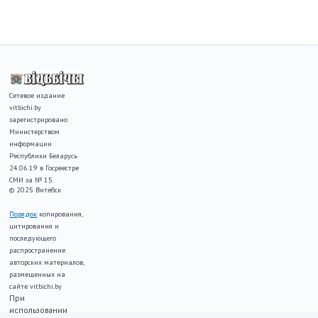
Сетевое издание
vitbichi.by
зарегистрировано
Министерством
информации
Республики Беларусь
24.06.19 в Госреестре
СМИ за № 15.
© 2025 Витебск
Порядок
копирования,
цитирования и
последующего
распространение
авторских материалов,
размещенных на
сайте vitbichi.by
При
использовании