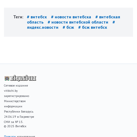
Теги:
# витебск
# новости витебска
# витебская
область
# новости витебской области
#
яндекс.новости
# бсж
# бсж витебск
Сетевое издание
vitbichi.by
зарегистрировано
Министерством
информации
Республики Беларусь
24.06.19 в Госреестре
СМИ за № 15.
© 2025 Витебск
Порядок
копирования,