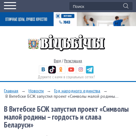
Вход
/
Регистрация
Дружите с нами в социальных сетях!
Главная
→
Новости
→
Год народного единства
→
В Витебске БСЖ запустил проект «Символы малой родины...
В Витебске БСЖ запустил проект «Символы
малой родины – гордость и слава
Беларуси»