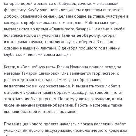
которые порой достаются от бабушек, сочетаем с вышивкой
флористику. Клубу уже шесть лет, живем единством интересов,
доброй, отзывчивой семьей, делаем общие выставки, участвуем в
конкурсах профессионального мастерства. Работы мастериц
выставляются во время «Славянского базара». Недавно в клубе
появилась молодая участница
Галина Бербероглу
, которая
изготавливает куклы, в том числе куклы-обереги. В планах –
освоение вышивки лентами. С декабря прошлого года члены
клуба стали членами союза женщин.
Кстати, в «Волшебную нить» Галина Ивановна пришла вслед за
матерью Тамарой Симоновой. Она занимается творчеством с
раннего детского возраста, имеет два образования –
педагогическое и художественное. И вышивать тоже любит, в
основном украшает таким образом одежду, но, говорит, что от
этого занятия быстро устает. Поэтому увлеклась куклами, в том
числе именными куклами-оберегами. Работы мастерицы также
вызвали большой интерес на выставке.
Презентация нового проекта началась с показа коллекции работ
учащихся Витебского индустриально-технологического колледжа