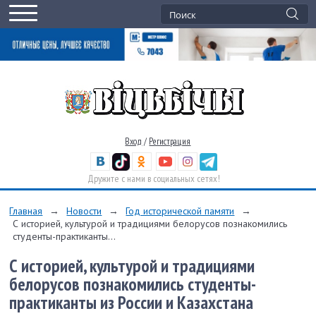
Вход
/
Регистрация
Дружите с нами в социальных сетях!
Главная
→
Новости
→
Год исторической памяти
→
С историей, культурой и традициями белорусов познакомились
студенты-практиканты...
С историей, культурой и традициями
белорусов познакомились студенты-
практиканты из России и Казахстана