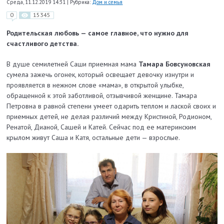
Среда, 11.12.2019 14:31
|
Рубрика:
Дом и семья
0
15345
Родительская любовь — самое главное, что нужно для
счастливого детства.
В душе семилетней Саши приемная мама
Тамара Бовсуновская
сумела зажечь огонек, который освещает девочку изнутри и
проявляется в нежном слове «мама», в открытой улыбке,
обращенной к этой заботливой, отзывчивой женщине. Тамара
Петровна в равной степени умеет одарить теплом и лаской своих и
приемных детей, не делая различий между Кристиной, Родионом,
Ренатой, Дианой, Сашей и Катей. Сейчас под ее материнским
крылом живут Саша и Катя, остальные дети — взрослые.