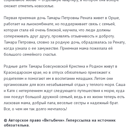
сможет отметить новоселье.
Первая приемная дочь Тамары Петровны Рената живет в Орше,
работает на льнокомбинате, но поддерживает связь с семьей,
которая стала ей очень близкой, научила, что люди должны
сопереживать друг другу, проявлять отзывчивость и доброту.
Тамара Петровна, словно за родную дочь, обрадовалась за Ренату,
когда узнала о ее замужестве. Приемная ма­ма пожелала ей
большого семейного счастья.
Родные дети Та­мары Бовсуновской Кристина и Родион живут в
Краснодарском крае, но в отпуск обязательно приезжают к
родителям и помогают им в воспитании младших. Летом они
организовали для всех незабываемый отдых у теплого моря. Саша
и Катя с нетерпением ждут следующего путешествия к морю, куда
они поедут большой дружной семьей, ведь в их жизни теперь есть
ласковая мама, добрый папа, веселые сестры и надежный брат.
Все, о чем им так долго мечталось!
© Авторское право «Витьбичи». Гиперссылка на источник
обязательна.