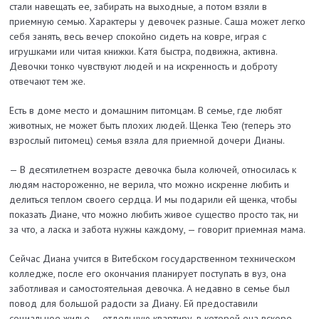
стали навещать ее, забирать на выходные, а потом взяли в
приемную семью. Характеры у девочек разные. Саша может легко
себя занять, весь вечер спокойно сидеть на ковре, играя с
игрушками или читая книжки. Катя быстра, подвижна, активна.
Девочки тонко чувствуют людей и на искренность и доброту
отвечают тем же.
Есть в доме место и домашним питомцам. В семье, где любят
животных, не может быть плохих людей. Щенка Тею (теперь это
взрос­лый питомец) семья взяла для приемной дочери Дианы.
— В десятилетнем возрасте девочка была колючей, относилась к
людям настороженно, не верила, что можно искренне любить и
делиться теплом своего сердца. И мы подарили ей щенка, чтобы
показать Диане, что можно любить живое существо просто так, ни
за что, а ласка и забота нужны каждому, — говорит приемная мама.
Сейчас Диана учится в Витебском государственном техническом
колледже, после его окончания планирует поступать в вуз, она
заботливая и самостоятельная девочка. А недавно в семье был
повод для большой радости за Диану. Ей предоставили
социальное жилье — отдельную квартиру, в которой она вскоре