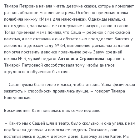
Тамара Петровна начала читать девочке сказки, которые помогают
развить образное мышление и речь. Особенно приемная дочка
полюбила книжку «Мама для мамонтенка». Однажды малышка,
всех удивив, рассказала ее содержание на­изусть, слово в слово.
Тогда приемная мама поняла, что Саша — ребенок с прекрасной
памятью, и все отставания они обязательно преодолеют. Занятия у
логопеда в детском саду № 64, выполнение домашних заданий
помогли поставить девочке правильную речь. Завуч средней
школы № 3, чуткий педагог
Антонина Стриженова
наравне с
Тамарой Петровной способствовала тому, чтобы диагноз
«трудности в обучении» был снят.
— Саше нужны были тепло и ласка, чтобы оттаять. Ушла физическая
зажатость, и способности проявились лучше, — говорит Тамара
Бовсуновская.
Восьмилетняя Катя появилась в их семье недавно.
— Как-то мы с Сашей шли в театр, было скользко, и она упала, к нам
подбежала девочка и помогла ее поднять. Оказалось, они
воспитывались в одном детском доме. Девочку звали Катей. Мы