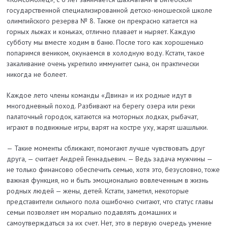
государственной специализированной детско-­юношеской школе
олимпийского резерва № 8. Также он прекрасно катается на
горных лыжах и коньках, отлично плавает и ныряет. Каждую
субботу мы вместе ходим в баню. После того как хорошенько
попаримся веником, окунаемся в холодную воду. Кстати, такое
закаливание очень укрепило иммунитет сына, он практически
никогда не болеет.
Каждое лето члены команды «Двина» и их родные идут в
многодневный поход. Разбивают на берегу озера или реки
палаточный городок, катаются на моторных лодках, рыбачат,
играют в по­движные игры, варят на костре уху, жарят шашлыки.
— Такие моменты сближают, помогают лучше чувствовать друг
друга, — считает Андрей Геннадьевич. — Ведь задача мужчины —
не только финансово обеспечить семью, хотя это, безусловно, тоже
важная функция, но и быть эмоционально вовлеченным в жизнь
родных людей — жены, детей. Кстати, заметил, некоторые
представители сильного пола ошибочно считают, что статус главы
семьи позволяет им морально подавлять домашних и
самоутверждаться за их счет. Нет, это в первую очередь умение