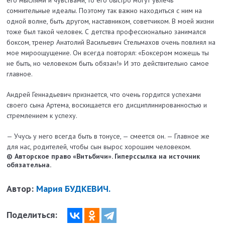
его мыслями и чувствами, то его быстро могут увлечь
сомнительные идеалы. Поэтому так важно находиться с ним на
одной волне, быть другом, наставником, советчиком. В моей жизни
тоже был такой человек. С детства профессионально занимался
боксом, тренер Анатолий Васильевич Стельмахов очень повлиял на
мое мироощущение. Он всегда повторял: «Боксером можешь ты
не быть, но человеком быть обязан!» И это действительно самое
главное.
Андрей Геннадьевич признается, что очень гордится успехами
своего сына Артема, восхищается его дисциплинированностью и
стремлением к успеху.
— Учусь у него всегда быть в тонусе, — смеется он. — Главное же
для нас, родителей, чтобы сын вырос хорошим человеком.
© Авторское право «Витьбичи». Гиперссылка на источник
обязательна.
Автор:
Мария БУДКЕВИЧ.
Поделиться: