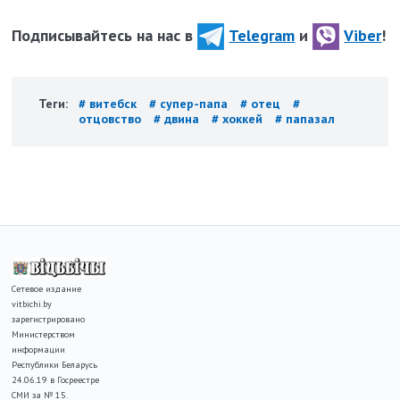
Подписывайтесь на нас в
Telegram
и
Viber
!
Теги:
# витебск
# супер-папа
# отец
#
отцовство
# двина
# хоккей
# папазал
Сетевое издание
vitbichi.by
зарегистрировано
Министерством
информации
Республики Беларусь
24.06.19 в Госреестре
СМИ за № 15.