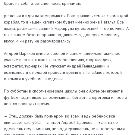
брать на себя ответ­ственность, принимать
решения и идти на компромиссы. Если сравнить семью с командой
корабля, то в нашей капитаном будет именно жена Наталья. Все
планы, расписания занятий, маршруты путешествий — ее вотчина. А
мы с сыном безоговорочно подчиняемся, доверяя маминому
вкусу. И ни разу не разочаровались!
Андрей Цариков вместе с женой и сыном принимают активное
участие и во всех школьных мероприятиях, спортландиях,
эстафетах, турнирах. Не упускает Андрей Геннадьевич и
возможности с пользой провести время в «ПапаЗале», который
открылся в учебном заведении.
По субботам в спортивном зале школы они с Артемом играют в
футбол, подтягиваются, отжимаются, бегают наперегонки и просто
весело проводят время.
— Отец должен быть примером во всем, ведь ребенок все
впитывает как губка, — считает Андрей Цариков. — Если ты не
уделяешь ему внимания, не поддерживаешь, не интересуешься