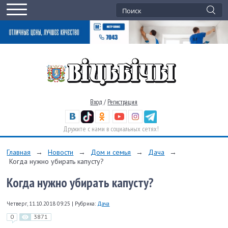
Вход
/
Регистрация
Дружите с нами в социальных сетях!
Главная
→
Новости
→
Дом и семья
→
Дача
→
Когда нужно убирать капусту?
Когда нужно убирать капусту?
Четверг, 11.10.2018 09:25
|
Рубрика:
Дача
0
3871