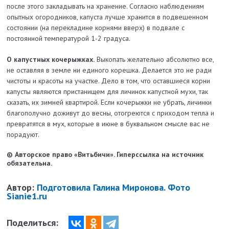
после этого закладывать на хранение. Согласно наблюдениям
опытных огородников, капуста лучше хранится в подвешенном
состоянии (на перекладине корнями вверх) в подвале с
постоянной температурой 1-2 градуса.
О капустных кочерыжках.
Выкопать желательно абсолютно все,
не оставляя в земле ни единого корешка. Делается это не ра­ди
чистоты и красоты на участке. Дело в том, что оставшиеся корни
капусты являются пристанищем для личинок капустной мухи, так
сказать, их зимней квартирой. Если кочерыжки не убрать, личинки
благополучно доживут до весны, отогре­ются с приходом тепла и
превратятся в мух, которые в июне в буквальном смысле вас не
порадуют.
© Авторское право «Витьбичи». Гиперссылка на источник
обязательна.
Автор:
Подготовила Галина Миронова. Фото
Sianie1.ru
Поделиться: