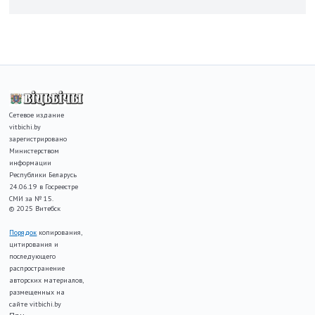
Сетевое издание
vitbichi.by
зарегистрировано
Министерством
информации
Республики Беларусь
24.06.19 в Госреестре
СМИ за № 15.
© 2025 Витебск
Порядок
копирования,
цитирования и
последующего
распространение
авторских материалов,
размещенных на
сайте vitbichi.by