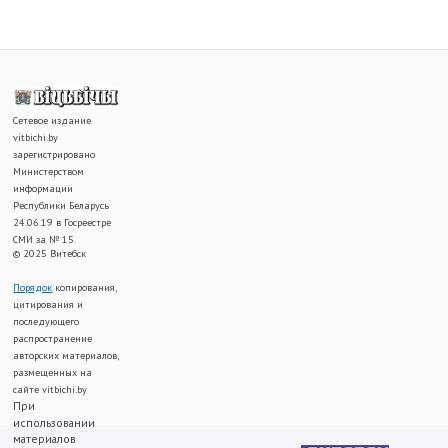
Сетевое издание
vitbichi.by
зарегистрировано
Министерством
информации
Республики Беларусь
24.06.19 в Госреестре
СМИ за № 15.
© 2025 Витебск
Порядок
копирования,
цитирования и
последующего
распространение
авторских материалов,
размещенных на
сайте vitbichi.by
При
использовании
материалов