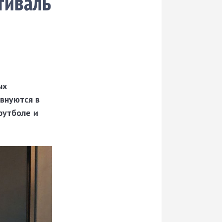
тиваль
ых
внуются в
футболе и