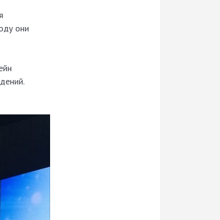
я
оду они
ейн
дений.