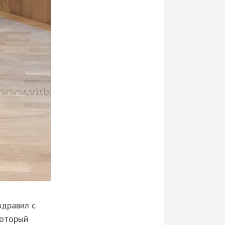
здравил с
который