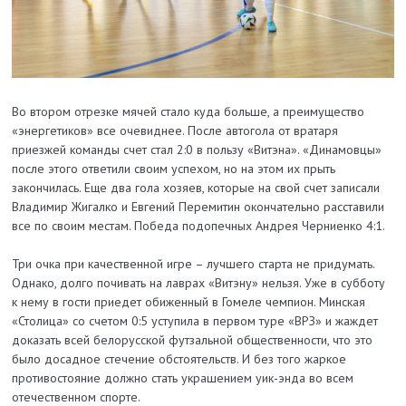
Во втором отрезке мячей стало куда больше, а преимущество
«энергетиков» все очевиднее. После автогола от вратаря
приезжей команды счет стал 2:0 в пользу «Витэна». «Динамовцы»
после этого ответили своим успехом, но на этом их прыть
закончилась. Еще два гола хозяев, которые на свой счет записали
Владимир Жигалко и Евгений Перемитин окончательно расставили
все по своим местам. Победа подопечных Андрея Черниенко 4:1.
Три очка при качественной игре – лучшего старта не придумать.
Однако, долго почивать на лаврах «Витэну» нельзя. Уже в субботу
к нему в гости приедет обиженный в Гомеле чемпион. Минская
«Столица» со счетом 0:5 уступила в первом туре «ВРЗ» и жаждет
доказать всей белорусской футзальной общественности, что это
было досадное стечение обстоятельств. И без того жаркое
противостояние должно стать украшением уик-энда во всем
отечественном спорте.