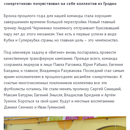
«энергетиков» почувствовал на себе коллектив из Гродно
Бронза прошлого года для нашей команды стала хорошим
завершением времени большой перестройки. Новый главный
тренер Андрей Черниенко понемногу отстраивает буксовавший
пару лет до этого механизм. Уже есть и первые успехи в виде
Кубка и Суперкубка страны, но главная цель – это чемпионство.
Под ключевую задачу в «Витэне» вновь постарались провести
качественную трансферную кампанию. Прежде всего, команда
сохранила лидеров в лице Павла Раговика, Юрия Рабыко, Евгения
Балдина, и главное, Владимира Разуванова. Последний стал самым
ярким исполнителем в прошлогоднем ансамбле «энергетиков». К
счастью многочисленных поклонников коллектива все эти
футболисты остались. Не стали менять прописку Сергей Синицкий,
Максим Батурин, Евгений Змысля, Владислав Бреднев и Артём
Зуенок. Бороться за свой шанс будут и местные воспитанники
Даниил Сенчило и Иван Гуминский.