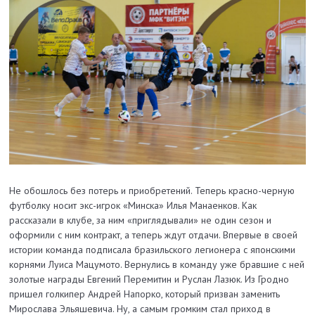
Не обошлось без потерь и приобретений. Теперь красно-черную
футболку носит экс-игрок «Минска» Илья Манаенков. Как
рассказали в клубе, за ним «приглядывали» не один сезон и
оформили с ним контракт, а теперь ждут отдачи. Впервые в своей
истории команда подписала бразильского легионера с японскими
корнями Луиса Мацумото. Вернулись в команду уже бравшие с ней
золотые награды Евгений Перемитин и Руслан Лазюк. Из Гродно
пришел голкипер Андрей Напорко, который призван заменить
Мирослава Эльяшевича. Ну, а самым громким стал приход в