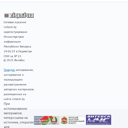
Сетевое издание
vitbichi.by
зарегистрировано
Министерством
информации
Республики Беларусь
24.06.19 в Госреестре
СМИ за № 15.
© 2025 Витебск
Порядок
копирования,
цитирования и
последующего
распространение
авторских материалов,
размещенных на
сайте vitbichi.by
При
использовании
материалов
гиперссылка на
источник, открытая
для