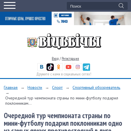
Вход
/
Регистрация
Дружите с нами в социальных сетях!
Главная
→
Новости
→
Спорт
→
Спортивный обозреватель
→
Очередной тур чемпионата страны по мини-футболу подарил
поклонникам...
Очередной тур чемпионата страны по
мини-футболу подарил поклонникам одно
из самых ярких противостояний в лиге.