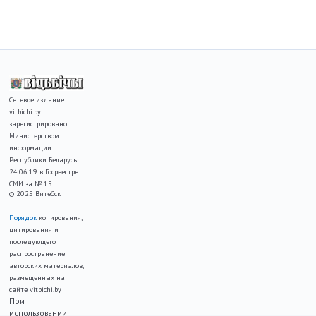
Сетевое издание
vitbichi.by
зарегистрировано
Министерством
информации
Республики Беларусь
24.06.19 в Госреестре
СМИ за № 15.
© 2025 Витебск
Порядок
копирования,
цитирования и
последующего
распространение
авторских материалов,
размещенных на
сайте vitbichi.by
При
использовании