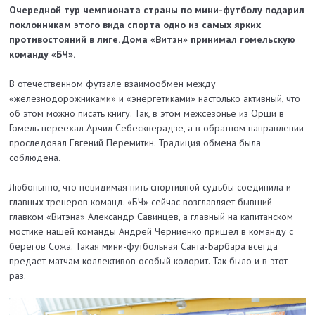
Очередной тур чемпионата страны по мини-футболу подарил
поклонникам этого вида спорта одно из самых ярких
противостояний в лиге. Дома «Витэн» принимал гомельскую
команду «БЧ».
В отечественном футзале взаимообмен между
«железнодорожниками» и «энергетиками» настолько активный, что
об этом можно писать книгу. Так, в этом межсезонье из Орши в
Гомель переехал Арчил Себескверадзе, а в обратном направлении
проследовал Евгений Перемитин. Традиция обмена была
соблюдена.
Любопытно, что невидимая нить спортивной судьбы соединила и
главных тренеров команд. «БЧ» сейчас возглавляет бывший
главком «Витэна» Александр Савинцев, а главный на капитанском
мостике нашей команды Андрей Черниенко пришел в команду с
берегов Сожа. Такая мини-футбольная Санта-Барбара всегда
предает матчам коллективов особый колорит. Так было и в этот
раз.